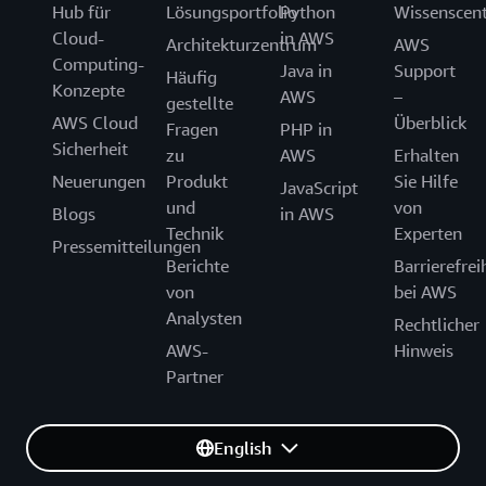
Hub für
Lösungsportfolio
Python
Wissenscen
Cloud-
in AWS
Architekturzentrum
AWS
Computing-
Java in
Support
Häufig
Konzepte
AWS
–
gestellte
AWS Cloud
Überblick
Fragen
PHP in
Sicherheit
zu
AWS
Erhalten
Neuerungen
Produkt
Sie Hilfe
JavaScript
und
von
Blogs
in AWS
Technik
Experten
Pressemitteilungen
Berichte
Barrierefrei
von
bei AWS
Analysten
Rechtlicher
AWS-
Hinweis
Partner
English