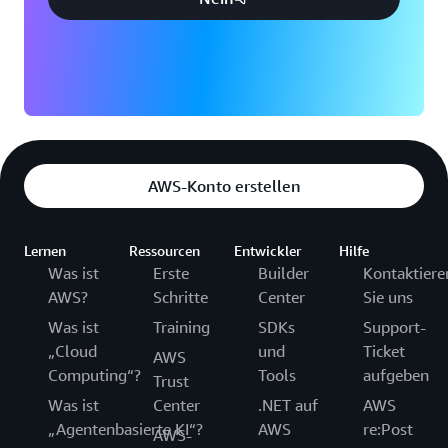
AWS-Konto erstellen
Lernen
Ressourcen
Entwickler
Hilfe
Was ist
Erste
Builder
Kontaktiere
AWS?
Schritte
Center
Sie uns
Was ist
Training
SDKs
Support-
„Cloud
und
Ticket
AWS
Computing“?
Tools
aufgeben
Trust
Was ist
Center
.NET auf
AWS
„Agentenbasierte KI“?
AWS
re:Post
AWS-