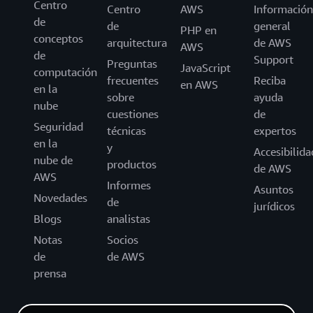
Centro
Centro
AWS
Información
de
de
general
PHP en
conceptos
arquitectura
de AWS
AWS
de
Support
Preguntas
JavaScript
computación
frecuentes
Reciba
en AWS
en la
sobre
ayuda
nube
cuestiones
de
Seguridad
técnicas
expertos
en la
y
Accesibilida
nube de
productos
de AWS
AWS
Informes
Asuntos
Novedades
de
jurídicos
Blogs
analistas
Notas
Socios
de
de AWS
prensa