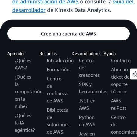
de administración de AWS
o consulte la
Guía del
desarrollador
de Kinesis Data Analytics.
Cree una cuenta de AWS
Aprender
Recursos
Desarrolladores
Ayuda
¿Qué es
Introducción
Centro
Contacto
AWS?
de
Formación
Abra un
creadores
¿Qué es
ticket de
Centro
la
SDK y
soporte
de
computación
herramientas
técnico
confianza
en la
de AWS
.NET en
AWS
nube?
AWS
re:Post
Biblioteca
¿Qué es
de
Python
Centro
la IA
soluciones
en AWS
de
agéntica?
de AWS
conocimien
Java en