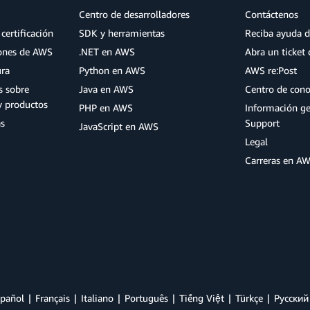
Centro de desarrolladores
Contáctenos
certificación
SDK y herramientas
Reciba ayuda d
iones de AWS
.NET en AWS
Abra un ticket 
ura
Python en AWS
AWS re:Post
s sobre
Java en AWS
Centro de con
y productos
PHP en AWS
Información g
as
Support
JavaScript en AWS
Legal
Carreras en A
pañol
Français
Italiano
Português
Tiếng Việt
Türkçe
Ρусский