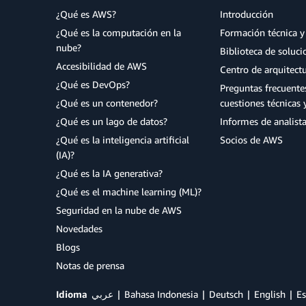
¿Qué es AWS?
Introducción
¿Qué es la computación en la
Formación técnica y 
nube?
Biblioteca de soluc
Accesibilidad de AWS
Centro de arquitect
¿Qué es DevOps?
Preguntas frecuente
¿Qué es un contenedor?
cuestiones técnicas 
¿Qué es un lago de datos?
Informes de analist
¿Qué es la inteligencia artificial
Socios de AWS
(IA)?
¿Qué es la IA generativa?
¿Qué es el machine learning (ML)?
Seguridad en la nube de AWS
Novedades
Blogs
Notas de prensa
Idioma
عربي
Bahasa Indonesia
Deutsch
English
Es