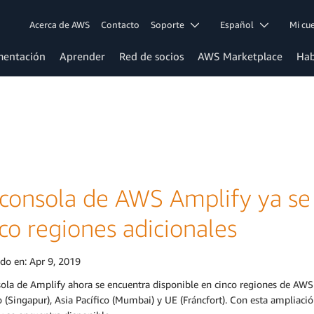
Acerca de AWS
Contacto
Soporte
Español
Mi c
entación
Aprender
Red de socios
AWS Marketplace
Hab
 consola de AWS Amplify ya se
co regiones adicionales
ado en:
Apr 9, 2019
ola de Amplify ahora se encuentra disponible en cinco regiones de AWS nu
o (Singapur), Asia Pacífico (Mumbai) y UE (Fráncfort). Con esta ampliaci