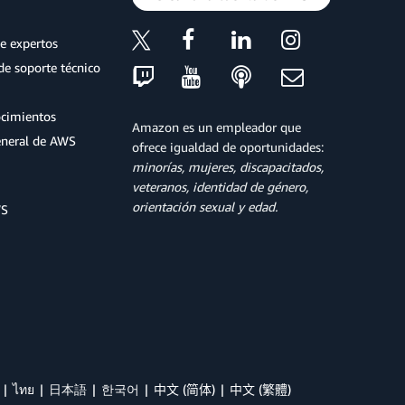
e expertos
de soporte técnico
ocimientos
Amazon es un empleador que
eneral de AWS
ofrece igualdad de oportunidades:
minorías, mujeres, discapacitados,
veteranos, identidad de género,
orientación sexual y edad.
WS
ไทย
日本語
한국어
中文 (简体)
中文 (繁體)