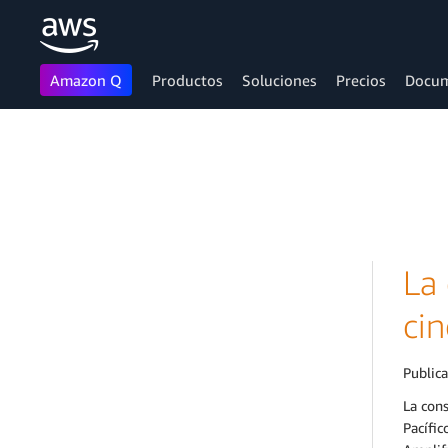
Amazon Q
Productos
Soluciones
Precios
Docum
Saltar al contenido principal
La
cin
Public
La cons
Pacífic