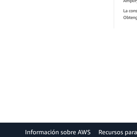
Amplify
La cons
Obteng
Información sobre AWS
Recursos par