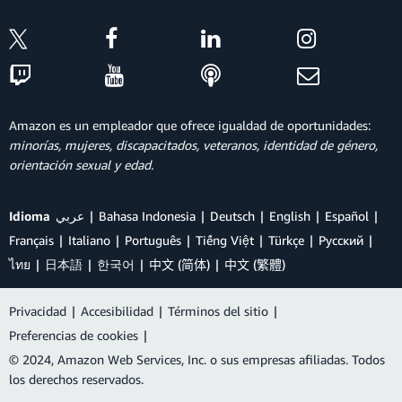
Amazon es un empleador que ofrece igualdad de oportunidades:
minorías, mujeres, discapacitados, veteranos, identidad de género,
orientación sexual y edad.
Idioma
عربي
Bahasa Indonesia
Deutsch
English
Español
Français
Italiano
Português
Tiếng Việt
Türkçe
Ρусский
ไทย
日本語
한국어
中文 (简体)
中文 (繁體)
Privacidad
|
Accesibilidad
|
Términos del sitio
|
Preferencias de cookies
|
© 2024, Amazon Web Services, Inc. o sus empresas afiliadas. Todos
los derechos reservados.