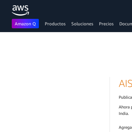
Amazon Q
Productos
Soluciones
Precios
Docum
Saltar al contenido principal
AI
Public
Ahora 
India.
Agregar