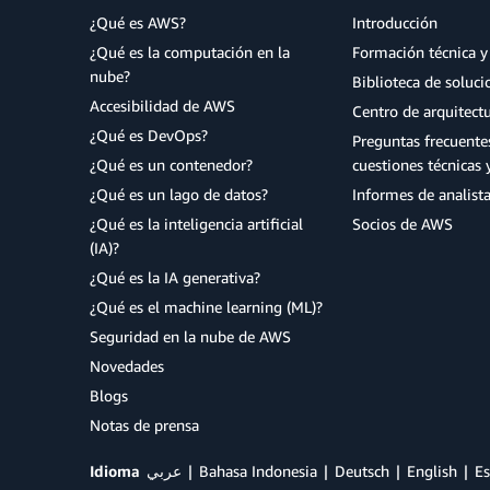
¿Qué es AWS?
Introducción
¿Qué es la computación en la
Formación técnica y 
nube?
Biblioteca de soluc
Accesibilidad de AWS
Centro de arquitect
¿Qué es DevOps?
Preguntas frecuente
¿Qué es un contenedor?
cuestiones técnicas 
¿Qué es un lago de datos?
Informes de analist
¿Qué es la inteligencia artificial
Socios de AWS
(IA)?
¿Qué es la IA generativa?
¿Qué es el machine learning (ML)?
Seguridad en la nube de AWS
Novedades
Blogs
Notas de prensa
Idioma
عربي
Bahasa Indonesia
Deutsch
English
Es