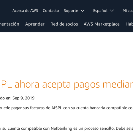
Acerca de AWS
Contacto
Soporte
Español
Mi c
entación
Aprender
Red de socios
AWS Marketplace
Hab
SPL ahora acepta pagos media
ado en:
Sep 9, 2019
puede pagar sus facturas de AISPL con su cuenta bancaria compatible c
 su cuenta compatible con Netbanking es un proceso sencillo. Debe selec