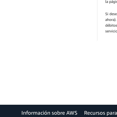
la pági
Si dese
ahora).
débitos
servicio
Información sobre AWS
Recursos par