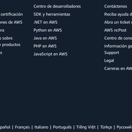
Centro de desarrolladores
Contáctenos
certificación
SDK y herramientas
Reciba ayuda d
iones de AWS
.NET en AWS
Abra un ticket 
ura
Python en AWS
AWS re:Post
s sobre
Java en AWS
Centro de con
y productos
PHP en AWS
Información g
as
Support
JavaScript en AWS
Legal
Carreras en A
pañol
Français
Italiano
Português
Tiếng Việt
Türkçe
Ρусский