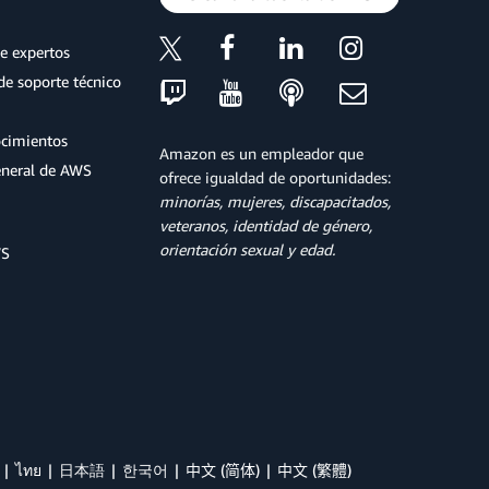
e expertos
de soporte técnico
ocimientos
Amazon es un empleador que
eneral de AWS
ofrece igualdad de oportunidades:
minorías, mujeres, discapacitados,
veteranos, identidad de género,
orientación sexual y edad.
WS
ไทย
日本語
한국어
中文 (简体)
中文 (繁體)