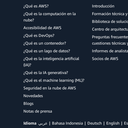
¿Qué es AWS?
Introducción
¿Qué es la computación en la
Formación técnica y 
nube?
Biblioteca de soluc
Accesibilidad de AWS
Centro de arquitect
¿Qué es DevOps?
Preguntas frecuente
¿Qué es un contenedor?
cuestiones técnicas 
¿Qué es un lago de datos?
Informes de analist
¿Qué es la inteligencia artificial
Socios de AWS
(IA)?
¿Qué es la IA generativa?
¿Qué es el machine learning (ML)?
Seguridad en la nube de AWS
Novedades
Blogs
Notas de prensa
Idioma
عربي
Bahasa Indonesia
Deutsch
English
Es