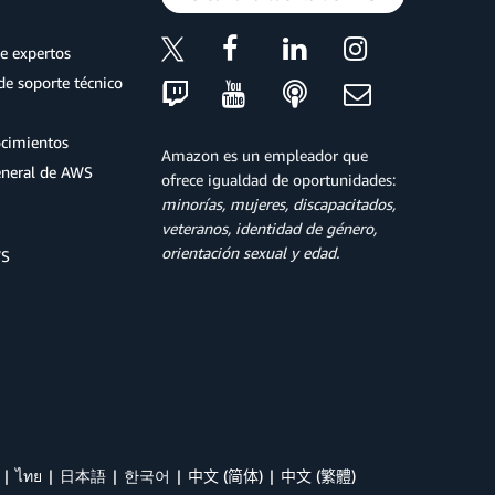
e expertos
de soporte técnico
ocimientos
Amazon es un empleador que
eneral de AWS
ofrece igualdad de oportunidades:
minorías, mujeres, discapacitados,
veteranos, identidad de género,
orientación sexual y edad.
WS
ไทย
日本語
한국어
中文 (简体)
中文 (繁體)