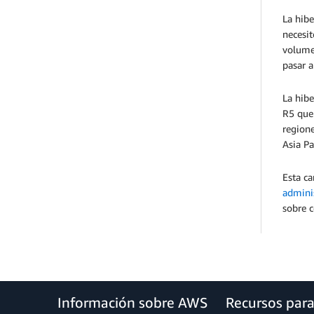
La hibe
necesit
volume
pasar a
La hibe
R5 que
regione
Asia Pa
Esta ca
admini
sobre c
Información sobre AWS
Recursos par