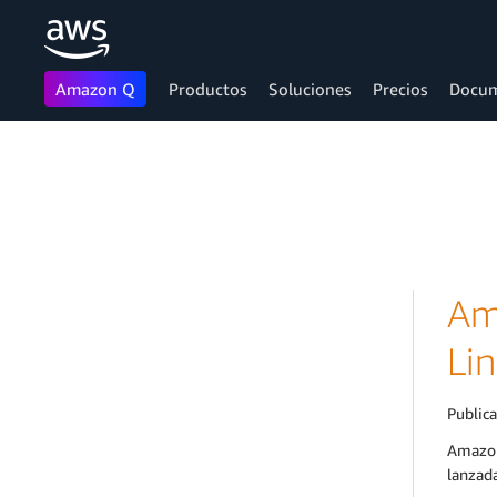
Amazon Q
Productos
Soluciones
Precios
Docum
Saltar al contenido principal
Am
Li
Public
Amazon
lanzad