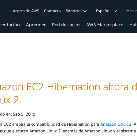
Acerca de AWS
Contacto
Soporte
Español
Mi c
entación
Aprender
Red de socios
AWS Marketplace
Hab
azon EC2 Hibernation ahora d
nux 2
ado en:
Sep 5, 2019
 EC2 amplía la compatibilidad de Hibernation para
Amazon Linux 2
. 
as que ejecuten Amazon Linux 2, además de Amazon Linux y el sistema