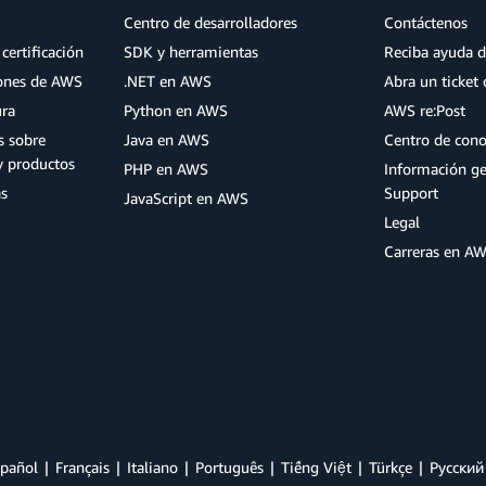
Centro de desarrolladores
Contáctenos
certificación
SDK y herramientas
Reciba ayuda d
iones de AWS
.NET en AWS
Abra un ticket 
ura
Python en AWS
AWS re:Post
s sobre
Java en AWS
Centro de con
y productos
PHP en AWS
Información g
as
Support
JavaScript en AWS
Legal
Carreras en A
pañol
Français
Italiano
Português
Tiếng Việt
Türkçe
Ρусский