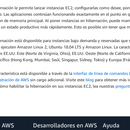
rnación le permite lanzar instancias EC2, configurarlas como desee, pon
e. Las aplicaciones continúan funcionando exactamente en el punto en qu
n de memoria principal. Al poner instancias en hibernación, puede mant
 un estado productivo más rápidamente. Esto es posible sin tener que mo
rnación está disponible para instancias bajo demanda y reservadas que s
 ejecuten Amazon Linux 2, Ubuntu 18.04 LTS y Amazon Linux. La caracter
s EE.UU. Este (Norte de Virginia, Ohio), EE.UU. Oeste (Norte de Californ
cífico (Hong Kong, Mumbai, Seúl, Singapur, Sídney, Tokio) y Europa (Frá
racterística está disponible a través de la
interfaz de línea de comandos 
stración de AWS
sin cargo adicional. Visite este
blog
para obtener más in
ómo habilitar la hibernación en sus instancias EC2, lea nuestras
pregunt
a AWS
Desarrolladores en AWS
Ayuda