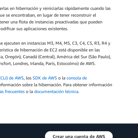
erlas en hibernación y reiniciarlas rápidamente cuando las
e se encontraban, en lugar de tener reconstruir el
ener una flota de instancias preactivadas que pueden
dificar sus aplicaciones existentes.
e ejecuten en instancias M3, M4, M5, C3, C4, C5, R3, R4 y
ística de hibernación de EC2 está disponible en las
ia, Oregón), Canadá (Central), América del Sur (São Paulo),
ncfort, Londres, Irlanda, París, Estocolmo) de AWS.
(CLI) de AWS
, los
SDK de AWS
o la
consola de
formación sobre la hibernación. Para obtener información
as frecuentes
o la
documentación
técnica
.
Crear una cuenta de AWS