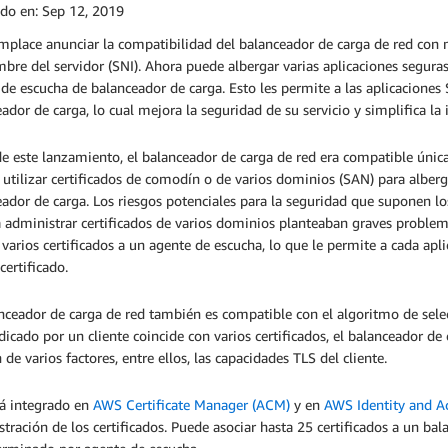
ado en:
Sep 12, 2019
place anunciar la compatibilidad del balanceador de carga de red con mú
bre del servidor (SNI). Ahora puede albergar varias aplicaciones segura
de escucha de balanceador de carga. Esto les permite a las aplicaciones 
ador de carga, lo cual mejora la seguridad de su servicio y simplifica l
e este lanzamiento, el balanceador de carga de red era compatible únic
 utilizar certificados de comodín o de varios dominios (SAN) para alber
ador de carga. Los riesgos potenciales para la seguridad que suponen lo
 administrar certificados de varios dominios planteaban graves problem
 varios certificados a un agente de escucha, lo que le permite a cada apl
certificado.
nceador de carga de red también es compatible con el algoritmo de selec
dicado por un cliente coincide con varios certificados, el balanceador de
 de varios factores, entre ellos, las capacidades TLS del cliente.
tá integrado en
AWS Certificate Manager (ACM)
y en
AWS Identity and A
tración de los certificados. Puede asociar hasta 25 certificados a un ba