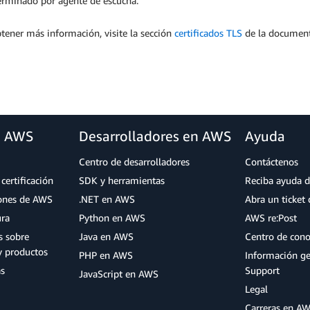
erminado por agente de escucha.
tener más información, visite la sección
certificados TLS
de la document
.
a AWS
Desarrolladores en AWS
Ayuda
Centro de desarrolladores
Contáctenos
certificación
SDK y herramientas
Reciba ayuda d
iones de AWS
.NET en AWS
Abra un ticket 
ura
Python en AWS
AWS re:Post
s sobre
Java en AWS
Centro de con
y productos
PHP en AWS
Información g
as
Support
JavaScript en AWS
Legal
Carreras en A