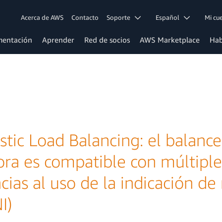
Acerca de AWS
Contacto
Soporte
Español
Mi c
entación
Aprender
Red de socios
AWS Marketplace
Hab
stic Load Balancing: el balanc
ra es compatible con múltiple
cias al uso de la indicación d
I)