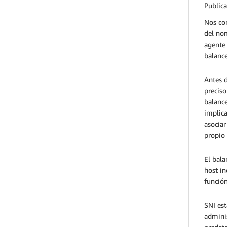
Public
Nos com
del nom
agente 
balance
Antes d
preciso
balance
implica
asociar
propio 
El bala
host in
función
SNI es
adminis