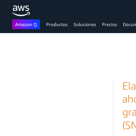
Amazon Q
Productos
Soluciones
Precios
Docum
Saltar al contenido principal
Ela
aho
gra
(SN