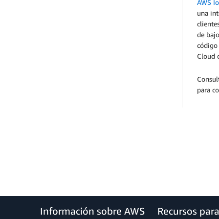
AWS Io
una int
cliente
de bajo
código 
Cloud 
Consul
para c
Información sobre AWS
Recursos par