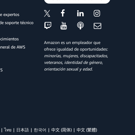
e expertos
de soporte técnico
ocimientos
Amazon es un empleador que
eneral de AWS
ofrece igualdad de oportunidades:
minorías, mujeres, discapacitados,
veteranos, identidad de género,
orientación sexual y edad.
WS
ไทย
日本語
한국어
中文 (简体)
中文 (繁體)