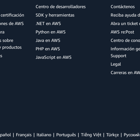
Centro de desarrolladores
Contáctenos
certificación
SDK y herramientas
Reciba ayuda d
iones de AWS
.NET en AWS
Abra un ticket 
ura
Python en AWS
AWS re:Post
s sobre
Java en AWS
Centro de con
y productos
PHP en AWS
Información g
as
Support
JavaScript en AWS
Legal
Carreras en A
pañol
Français
Italiano
Português
Tiếng Việt
Türkçe
Ρусский