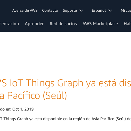
Acerca de AWS
Contacto
Soporte
Español
Mi c
entación
Aprender
Red de socios
AWS Marketplace
Hab
S IoT Things Graph ya está dis
a Pacífico (Seúl)
ado en:
Oct 1, 2019
 Things Graph ya está disponible en la región de Asia Pacífico (Seúl) 