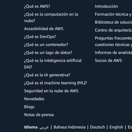
¿Qué es AWS?
Introducción
¿Qué es la computación en la
Formación técnica y 
nube?
Biblioteca de soluc
Accesibilidad de AWS
Centro de arquitect
¿Qué es DevOps?
Preguntas frecuente
¿Qué es un contenedor?
cuestiones técnicas 
¿Qué es un lago de datos?
Informes de analist
¿Qué es la inteligencia artificial
Socios de AWS
(IA)?
¿Qué es la IA generativa?
¿Qué es el machine learning (ML)?
Seguridad en la nube de AWS
Novedades
Blogs
Notas de prensa
Idioma
عربي
Bahasa Indonesia
Deutsch
English
Es