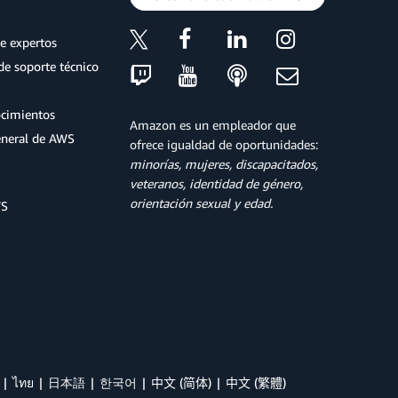
e expertos
de soporte técnico
ocimientos
Amazon es un empleador que
eneral de AWS
ofrece igualdad de oportunidades:
minorías, mujeres, discapacitados,
veteranos, identidad de género,
orientación sexual y edad.
WS
ไทย
日本語
한국어
中文 (简体)
中文 (繁體)