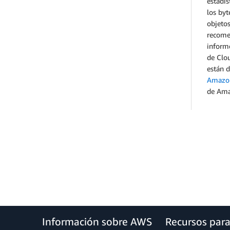
estadís
los byt
objetos
recomen
informe
de Clou
están d
Amazon
de Ama
Información sobre AWS
Recursos par