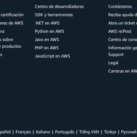
Centro de desarrolladores
Contáctenos
certificación
SDK y herramientas
Reciba ayuda d
iones de AWS
.NET en AWS
Abra un ticket 
ura
Python en AWS
AWS re:Post
s sobre
Java en AWS
Centro de con
y productos
PHP en AWS
Información g
as
Support
JavaScript en AWS
Legal
Carreras en A
pañol
Français
Italiano
Português
Tiếng Việt
Türkçe
Ρусский