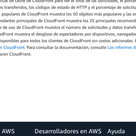
ticas de caché de CloudFront para ver el total de las solicitudes, el porc
es transferidos, los códigos de estado de HTTP y el porcentaje de solici
 populares de CloudFront muestra los 50 objetos más populares y las est
dantes principales de CloudFront muestra los 25 principales recomendan
 de uso de CloudFront muestra el número de solicitudes y datos transfe
dFront muestra el desglose de espectadores por dispositivos, navegador
isponibles para todos los clientes de CloudFront sin costos adicionales.
 CloudFront
. Para consultar la documentación, consulte
Los informes d
zon CloudFront.
a AWS
Desarrolladores en AWS
Ayuda