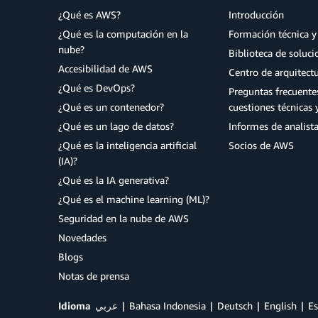
¿Qué es AWS?
Introducción
¿Qué es la computación en la
Formación técnica y 
nube?
Biblioteca de soluc
Accesibilidad de AWS
Centro de arquitect
¿Qué es DevOps?
Preguntas frecuente
¿Qué es un contenedor?
cuestiones técnicas 
¿Qué es un lago de datos?
Informes de analist
¿Qué es la inteligencia artificial
Socios de AWS
(IA)?
¿Qué es la IA generativa?
¿Qué es el machine learning (ML)?
Seguridad en la nube de AWS
Novedades
Blogs
Notas de prensa
Idioma
عربي
Bahasa Indonesia
Deutsch
English
Es