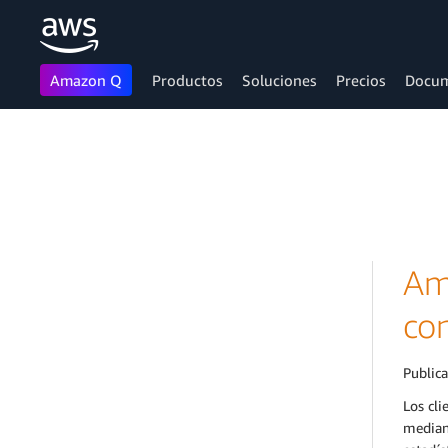
Amazon Q
Productos
Soluciones
Precios
Docum
Saltar al contenido principal
Am
con
Public
Los cli
mediant