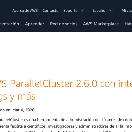
Acerca de AWS
Contacto
Soporte
Español
Mi c
entación
Aprender
Red de socios
AWS Marketplace
Hab
S ParallelCluster 2.6.0 con in
gs y más
ado en:
Mar 4, 2020
allelCluster es una herramienta de administración de clústeres de cód
enta facilita a científicos, investigadores y administradores de TI la i