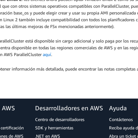
l que con otros sistemas operativos compatibles con ParallelCluster, pu
uración base_os y puede elegir crear y usar su propia AMI personalizad
Linux 2 también incluye compatibilidad con todos los planificadores co
idas las últimas mejoras de FSx mencionadas anteriormente).
allelCluster está disponible sin cargo adicional y solo paga por los rec
entra disponible en todas las regiones comerciales de AWS y en las re
n AWS ParallelCluster
aquí
.
tener información más detallada, puede encontrar las notas completas a
a AWS
Desarrolladores en AWS
Ayuda
Centro de desarrolladores
Contáctenos
certificación
SDK y herramientas
Reciba ayuda d
iones de AWS
.NET en AWS
Abra un ticket 