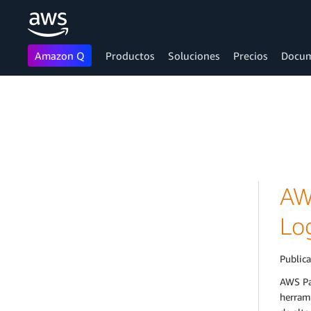
Amazon Q
Productos
Soluciones
Precios
Docum
Saltar al contenido principal
AW
Lo
Public
AWS Par
herrami