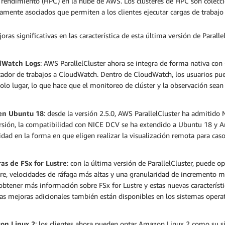
o rendimiento (HPC) en la nube de AWS. Los clústeres de HPC son colecc
amente asociados que permiten a los clientes ejecutar cargas de trabajo c
oras significativas en las característica de esta última versión de Paralle
dWatch Logs
: AWS ParallelCluster ahora se integra de forma nativa con
cador de trabajos a CloudWatch. Dentro de CloudWatch, los usuarios pue
olo lugar, lo que hace que el monitoreo de clúster y la observación sean
en Ubuntu 18
: desde la versión 2.5.0, AWS ParallelCluster ha admitido 
ersión, la compatibilidad con NICE DCV se ha extendido a Ubuntu 18 y A
lidad en la forma en que eligen realizar la visualización remota para ca
as de FSx for Lustre
: con la última versión de ParallelCluster, puede o
re, velocidades de ráfaga más altas y una granularidad de incremento 
btener más información sobre FSx for Lustre y estas nuevas característ
tas mejoras adicionales también están disponibles en los sistemas ope
on Linux 2
: los clientes ahora pueden optar Amazon Linux 2 como su si