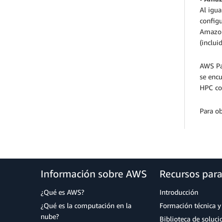
Al igua
config
Amazon 
(inclu
AWS Par
se encu
HPC co
Para ob
Información sobre AWS
Recursos par
¿Qué es AWS?
Introducción
¿Qué es la computación en la
Formación técnica y 
nube?
Biblioteca de soluc