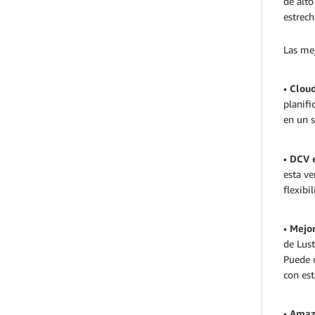
de alt
estrech
Las mej
•
Clou
planifi
en un s
•
DCV 
esta v
flexibi
•
Mejor
de Lust
Puede o
con es
•
Amaz