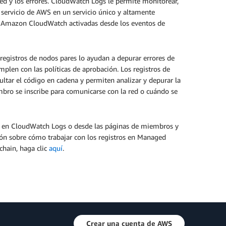
 red y los errores. CloudWatch Logs le permite monitorear,
l servicio de AWS en un servicio único y altamente
e Amazon CloudWatch activadas desde los eventos de
registros de nodos pares lo ayudan a depurar errores de
len con las políticas de aprobación. Los registros de
sultar el código en cadena y permiten analizar y depurar la
bro se inscribe para comunicarse con la red o cuándo se
CA en CloudWatch Logs o desde las páginas de miembros y
ón sobre cómo trabajar con los registros en Managed
hain, haga clic
aquí
.
Crear una cuenta de AWS