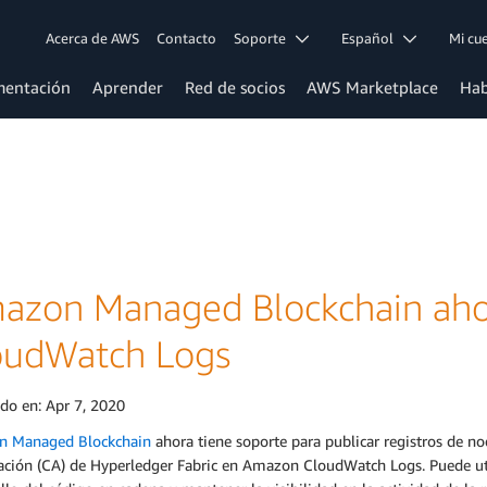
Acerca de AWS
Contacto
Soporte
Español
Mi c
entación
Aprender
Red de socios
AWS Marketplace
Hab
azon Managed Blockchain ah
oudWatch Logs
ado en:
Apr 7, 2020
 Managed Blockchain
ahora tiene soporte para publicar registros de no
cación (CA) de Hyperledger Fabric en Amazon CloudWatch Logs. Puede uti