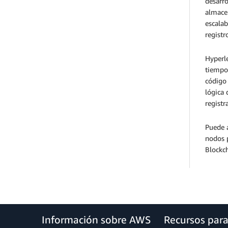
desarro
almacen
escala
registr
Hyperle
tiempo 
código 
lógica 
registr
Puede 
nodos 
Blockch
Información sobre AWS
Recursos par