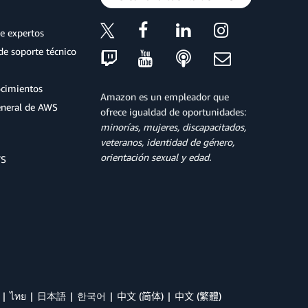
e expertos
de soporte técnico
ocimientos
Amazon es un empleador que
eneral de AWS
ofrece igualdad de oportunidades:
minorías, mujeres, discapacitados,
veteranos, identidad de género,
orientación sexual y edad.
WS
ไทย
日本語
한국어
中文 (简体)
中文 (繁體)