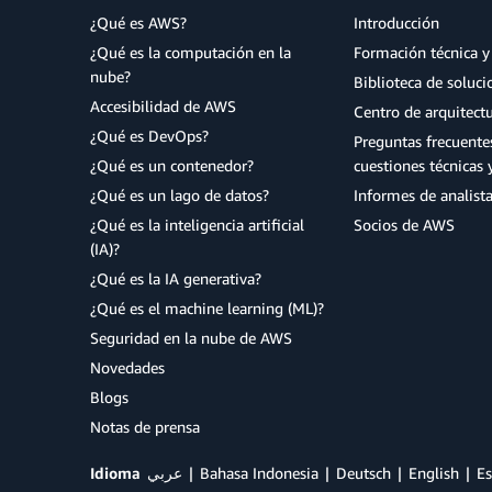
¿Qué es AWS?
Introducción
¿Qué es la computación en la
Formación técnica y 
nube?
Biblioteca de soluc
Accesibilidad de AWS
Centro de arquitect
¿Qué es DevOps?
Preguntas frecuente
¿Qué es un contenedor?
cuestiones técnicas 
¿Qué es un lago de datos?
Informes de analist
¿Qué es la inteligencia artificial
Socios de AWS
(IA)?
¿Qué es la IA generativa?
¿Qué es el machine learning (ML)?
Seguridad en la nube de AWS
Novedades
Blogs
Notas de prensa
Idioma
عربي
Bahasa Indonesia
Deutsch
English
Es