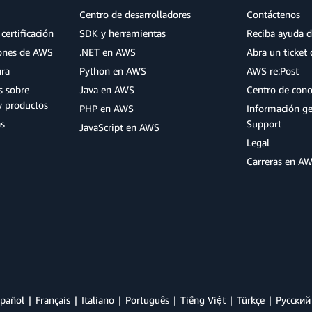
Centro de desarrolladores
Contáctenos
certificación
SDK y herramientas
Reciba ayuda d
iones de AWS
.NET en AWS
Abra un ticket 
ura
Python en AWS
AWS re:Post
s sobre
Java en AWS
Centro de con
y productos
PHP en AWS
Información g
as
Support
JavaScript en AWS
Legal
Carreras en A
pañol
Français
Italiano
Português
Tiếng Việt
Türkçe
Ρусский