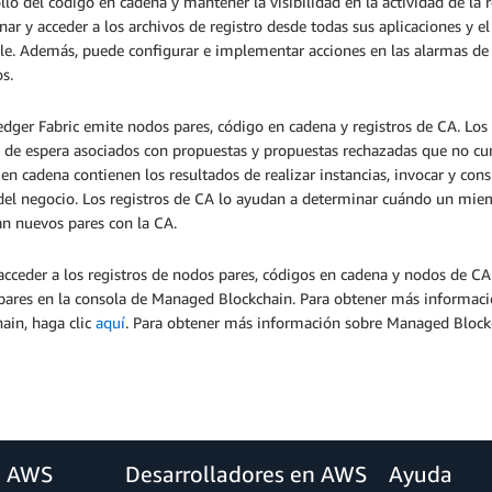
llo del código en cadena y mantener la visibilidad en la actividad de la
ar y acceder a los archivos de registro desde todas sus aplicaciones y e
ble. Además, puede configurar e implementar acciones en las alarmas d
os.
dger Fabric emite nodos pares, código en cadena y registros de CA. Los 
de espera asociados con propuestas y propuestas rechazadas que no cump
en cadena contienen los resultados de realizar instancias, invocar y con
del negocio. Los registros de CA lo ayudan a determinar cuándo un miem
an nuevos pares con la CA.
acceder a los registros de nodos pares, códigos en cadena y nodos de 
pares en la consola de Managed Blockchain. Para obtener más informaci
ain, haga clic
aquí
. Para obtener más información sobre Managed Blockc
a AWS
Desarrolladores en AWS
Ayuda