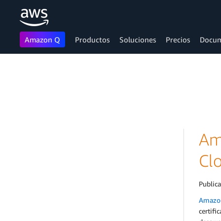
Amazon Q
Productos
Soluciones
Precios
Docum
Saltar al contenido principal
Am
Cl
Public
Amazon
certifi