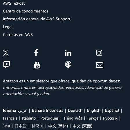
AWS re:Post
Centro de conocimientos
Información general de AWS Support
Legal
Carreras en AWS
Amazon es un empleador que ofrece igualdad de oportunidades:
minorías, mujeres, discapacitados, veteranos, identidad de género,
orientación sexual y edad.
Idioma
عربي
Bahasa Indonesia
Deutsch
English
Español
Français
Italiano
Português
Tiếng Việt
Türkçe
Ρусский
ไทย
日本語
한국어
中文 (简体)
中文 (繁體)