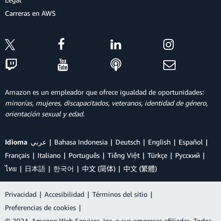
Carreras en AWS
Amazon es un empleador que ofrece igualdad de oportunidades:
minorías, mujeres, discapacitados, veteranos, identidad de género,
orientación sexual y edad.
Idioma
عربي
Bahasa Indonesia
Deutsch
English
Español
Français
Italiano
Português
Tiếng Việt
Türkçe
Ρусский
ไทย
日本語
한국어
中文 (简体)
中文 (繁體)
Privacidad
|
Accesibilidad
|
Términos del sitio
|
Preferencias de cookies
|
© 2024, Amazon Web Services, Inc. o sus empresas afiliadas. Todos