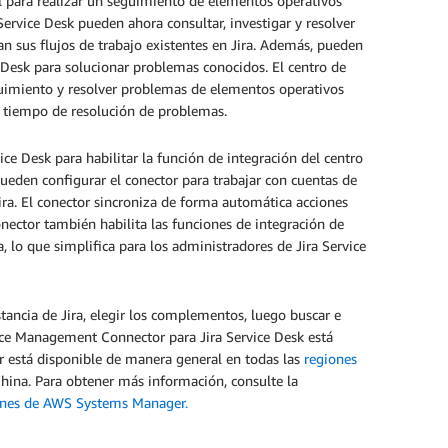
ral para realizar un seguimiento de elementos operativos
ervice Desk pueden ahora consultar, investigar y resolver
an sus flujos de trabajo existentes en Jira. Además, pueden
Desk para solucionar problemas conocidos. El centro de
uimiento y resolver problemas de elementos operativos
el tiempo de resolución de problemas.
e Desk para habilitar la función de integración del centro
pueden configurar el conector para trabajar con cuentas de
ra. El conector sincroniza de forma automática acciones
onector también habilita las funciones de integración de
lo que simplifica para los administradores de Jira Service
tancia de Jira, elegir los complementos, luego buscar e
ce Management Connector para Jira Service Desk está
or está disponible de manera general en todas las
regiones
hina. Para obtener más información, consulte la
ones de AWS Systems Manager.