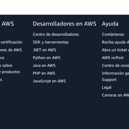
a AWS
Desarrolladores en AWS
Ayuda
Centro de desarrolladores
Contáctenos
certificación
SDK y herramientas
Reciba ayuda d
iones de AWS
.NET en AWS
Abra un ticket 
ura
Python en AWS
AWS re:Post
s sobre
Java en AWS
Centro de con
y productos
PHP en AWS
Información g
as
Support
JavaScript en AWS
Legal
Carreras en A