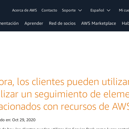
Acerca de AWS
Contacto
Soporte
Español
Mi c
entación
Aprender
Red de socios
AWS Marketplace
Hab
ra, los clientes pueden utiliza
alizar un seguimiento de elem
lacionados con recursos de AW
ado en:
Oct 29, 2020