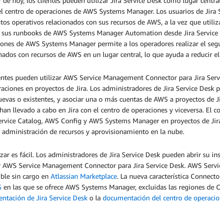
r de hoy, los clientes pueden utilizar Jira Service Desk como lugar cent
l centro de operaciones de AWS Systems Manager. Los usuarios de Jira S
os operativos relacionados con sus recursos de AWS, a la vez que utiliz
ar sus runbooks de AWS Systems Manager Automation desde Jira Service 
iones de AWS Systems Manager permite a los operadores realizar el seg
nados con recursos de AWS en un lugar central, lo que ayuda a reducir 
entes pueden utilizar AWS Service Management Connector para Jira Servic
aciones en proyectos de Jira. Los administradores de Jira Service Desk 
vas o existentes, y asociar una o más cuentas de AWS a proyectos de Ji
han llevado a cabo en Jira con el centro de operaciones y viceversa. El c
vice Catalog, AWS Config y AWS Systems Manager en proyectos de Jira, 
 administración de recursos y aprovisionamiento en la nube.
r es fácil. Los administradores de Jira Service Desk pueden abrir su ins
ar AWS Service Management Connector para Jira Service Desk. AWS Servi
ible sin cargo en
Atlassian Marketplace
. La nueva característica Connect
S
en las que se ofrece AWS Systems Manager, excluidas las regiones de C
ntación de Jira Service Desk
o la
documentación del centro de operaci