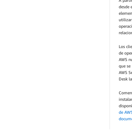
A parti
desde e
element
utiliz
operac
relacio
Los cli
de oper
AWS nue
que se 
AWS Ser
Desk la
Comenza
instal
dispon
de AW
docume