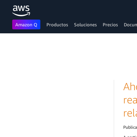
Amazon Q
Productos
Soluciones
Precios
Docum
Saltar al contenido principal
Aho
re
re
Public