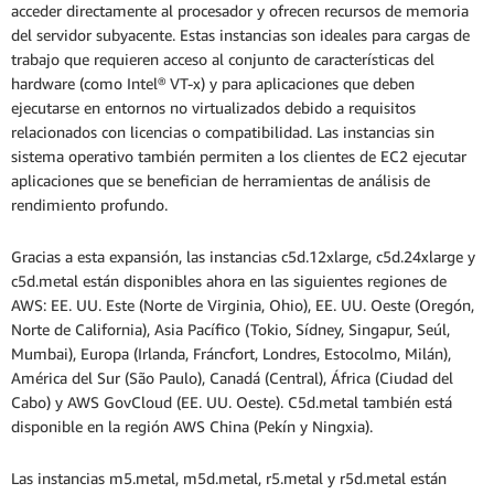
acceder directamente al procesador y ofrecen recursos de memoria
del servidor subyacente. Estas instancias son ideales para cargas de
trabajo que requieren acceso al conjunto de características del
hardware (como Intel® VT-x) y para aplicaciones que deben
ejecutarse en entornos no virtualizados debido a requisitos
relacionados con licencias o compatibilidad. Las instancias sin
sistema operativo también permiten a los clientes de EC2 ejecutar
aplicaciones que se benefician de herramientas de análisis de
rendimiento profundo.
Gracias a esta expansión, las instancias c5d.12xlarge, c5d.24xlarge y
c5d.metal están disponibles ahora en las siguientes regiones de
AWS: EE. UU. Este (Norte de Virginia, Ohio), EE. UU. Oeste (Oregón,
Norte de California), Asia Pacífico (Tokio, Sídney, Singapur, Seúl,
Mumbai), Europa (Irlanda, Fráncfort, Londres, Estocolmo, Milán),
América del Sur (São Paulo), Canadá (Central), África (Ciudad del
Cabo) y AWS GovCloud (EE. UU. Oeste). C5d.metal también está
disponible en la región AWS China (Pekín y Ningxia).
Las instancias m5.metal, m5d.metal, r5.metal y r5d.metal están