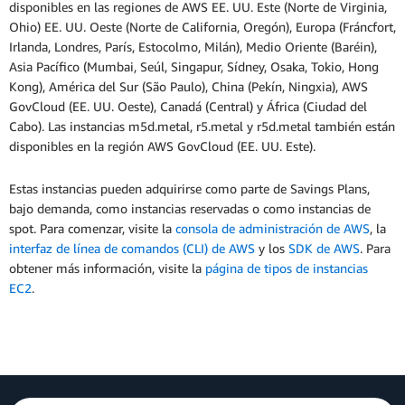
disponibles en las regiones de AWS EE. UU. Este (Norte de Virginia,
Ohio) EE. UU. Oeste (Norte de California, Oregón), Europa (Fráncfort,
Irlanda, Londres, París, Estocolmo, Milán), Medio Oriente (Baréin),
Asia Pacífico (Mumbai, Seúl, Singapur, Sídney, Osaka, Tokio, Hong
Kong), América del Sur (São Paulo), China (Pekín, Ningxia), AWS
GovCloud (EE. UU. Oeste), Canadá (Central) y África (Ciudad del
Cabo). Las instancias m5d.metal, r5.metal y r5d.metal también están
disponibles en la región AWS GovCloud (EE. UU. Este).
Estas instancias pueden adquirirse como parte de Savings Plans,
bajo demanda, como instancias reservadas o como instancias de
spot. Para comenzar, visite la
consola de administración de AWS
, la
interfaz de línea de comandos (CLI) de AWS
y los
SDK de AWS
. Para
obtener más información, visite la
página de tipos de instancias
EC2
.