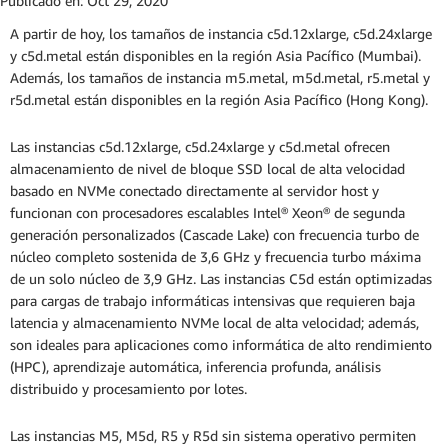
Publicado en:
Oct 29, 2020
A partir de hoy, los tamaños de instancia c5d.12xlarge, c5d.24xlarge
y c5d.metal están disponibles en la región Asia Pacífico (Mumbai).
Además, los tamaños de instancia m5.metal, m5d.metal, r5.metal y
r5d.metal están disponibles en la región Asia Pacífico (Hong Kong).
Las instancias c5d.12xlarge, c5d.24xlarge y c5d.metal ofrecen
almacenamiento de nivel de bloque SSD local de alta velocidad
basado en NVMe conectado directamente al servidor host y
funcionan con procesadores escalables Intel® Xeon® de segunda
generación personalizados (Cascade Lake) con frecuencia turbo de
núcleo completo sostenida de 3,6 GHz y frecuencia turbo máxima
de un solo núcleo de 3,9 GHz. Las instancias C5d están optimizadas
para cargas de trabajo informáticas intensivas que requieren baja
latencia y almacenamiento NVMe local de alta velocidad; además,
son ideales para aplicaciones como informática de alto rendimiento
(HPC), aprendizaje automática, inferencia profunda, análisis
distribuido y procesamiento por lotes.
Las instancias M5, M5d, R5 y R5d sin sistema operativo permiten