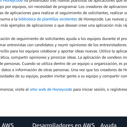
n Honeycode
ha presentado tres nuevas plantillas de aplicaciones que l
ajo por equipos, sin necesidad de programar. Los creadores de aplicacio
las de aplicaciones para realizar el seguimiento de solicitantes, realizar 
e suma a la
biblioteca de plantillas existentes
de Honeycode. Las nuevas pl
 más ejemplos de aplicaciones o que desean crear una aplicación más
cación de seguimiento de solicitantes ayuda a los equipos durante el proc
ar entrevistas con candidatos y reunir opiniones de los entrevistadores.
cillo para los equipos colaborar y aportar ideas nuevas. Utilice la apli
tica, compartir opiniones y priorizar ideas. La aplicación de sondeos in
e personas. Cuando se utiliza dentro de un equipo u organización, es po
 datos e información de otras personas. Una vez que los creadores de H
esidades de su equipo, pueden invitar gente a su equipo y compartir con e
menzar, visite el
sitio web de Honeycode
para iniciar sesión, o regístre
a AWS
Desarrolladores en AWS
Ayuda