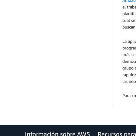
Amazo
el trab
plantil
cual s
buscan
La apli
program
más sen
democrá
grupo d
rapidez
las nec
Para co
Información sobre AWS
Recursos par