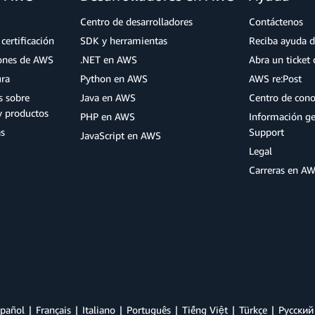
Centro de desarrolladores
Contáctenos
certificación
SDK y herramientas
Reciba ayuda d
iones de AWS
.NET en AWS
Abra un ticket 
ura
Python en AWS
AWS re:Post
s sobre
Java en AWS
Centro de con
y productos
PHP en AWS
Información g
as
Support
JavaScript en AWS
Legal
Carreras en A
pañol
Français
Italiano
Português
Tiếng Việt
Türkçe
Ρусский