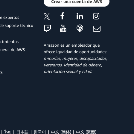
Crear una cuenta de AWS
e expertos
de soporte técnico
ocimientos
Amazon es un empleador que
eneral de AWS
ofrece igualdad de oportunidades:
minorías, mujeres, discapacitados,
veteranos, identidad de género,
orientación sexual y edad.
WS
ไทย
日本語
한국어
中文 (简体)
中文 (繁體)