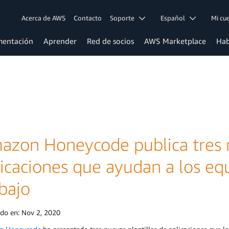
Acerca de AWS
Contacto
Soporte
Español
Mi c
entación
Aprender
Red de socios
AWS Marketplace
Hab
azon Honeycode publica tres n
icaciones que ayudan a los equ
bajo
ado en:
Nov 2, 2020