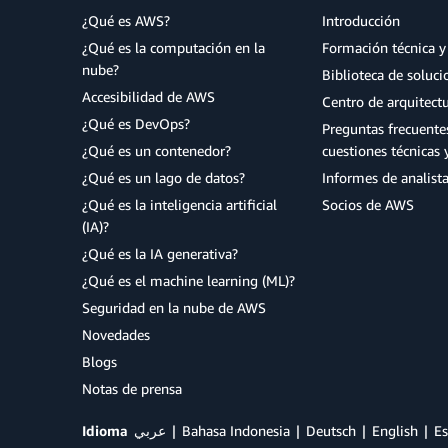
¿Qué es AWS?
Introducción
¿Qué es la computación en la
Formación técnica y 
nube?
Biblioteca de soluc
Accesibilidad de AWS
Centro de arquitect
¿Qué es DevOps?
Preguntas frecuente
¿Qué es un contenedor?
cuestiones técnicas 
¿Qué es un lago de datos?
Informes de analist
¿Qué es la inteligencia artificial
Socios de AWS
(IA)?
¿Qué es la IA generativa?
¿Qué es el machine learning (ML)?
Seguridad en la nube de AWS
Novedades
Blogs
Notas de prensa
Idioma
عربي
Bahasa Indonesia
Deutsch
English
Es