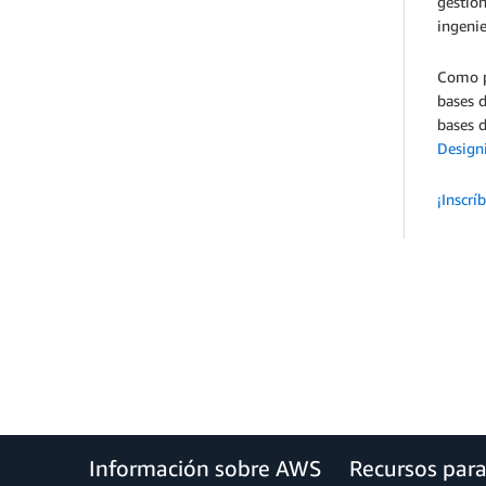
gestion
ingenie
Como pa
bases d
bases 
Design
¡Inscr
Información sobre AWS
Recursos par