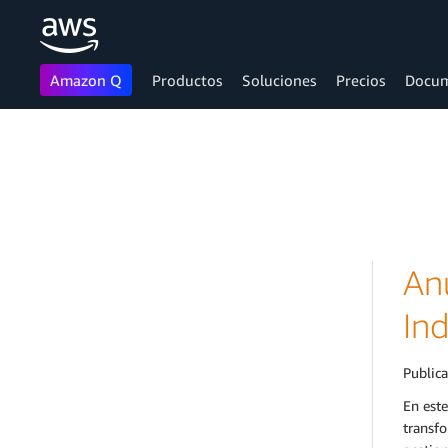
Amazon Q
Productos
Soluciones
Precios
Docum
Saltar al contenido principal
Anu
In
Public
En este
transfo