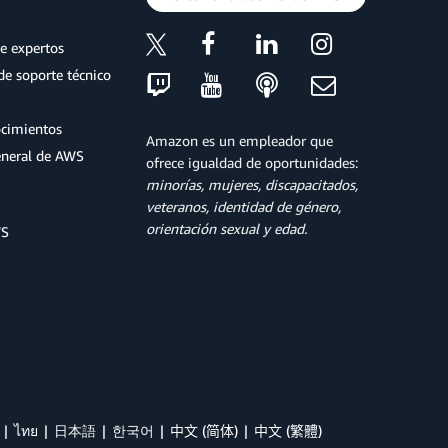
e expertos
de soporte técnico
ocimientos
Amazon es un empleador que
eneral de AWS
ofrece igualdad de oportunidades:
minorías, mujeres, discapacitados,
veteranos, identidad de género,
orientación sexual y edad.
WS
ไทย
日本語
한국어
中文 (简体)
中文 (繁體)