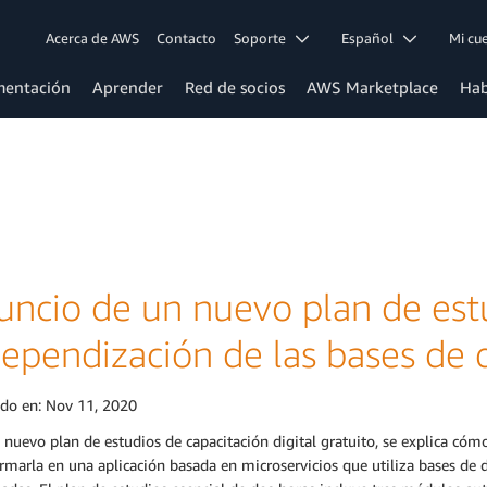
Acerca de AWS
Contacto
Soporte
Español
Mi c
entación
Aprender
Red de socios
AWS Marketplace
Hab
ncio de un nuevo plan de estu
dependización de las bases de
ado en:
Nov 11, 2020
 nuevo plan de estudios de capacitación digital gratuito, se explica có
rmarla en una aplicación basada en microservicios que utiliza bases de 