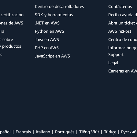
Centro de desarrolladores
Contáctenos
certificación
SDK y herramientas
Reciba ayuda d
iones de AWS
.NET en AWS
Abra un ticket 
ura
Python en AWS
AWS re:Post
s sobre
Java en AWS
Centro de con
y productos
PHP en AWS
Información g
as
Support
JavaScript en AWS
Legal
Carreras en A
pañol
Français
Italiano
Português
Tiếng Việt
Türkçe
Ρусский