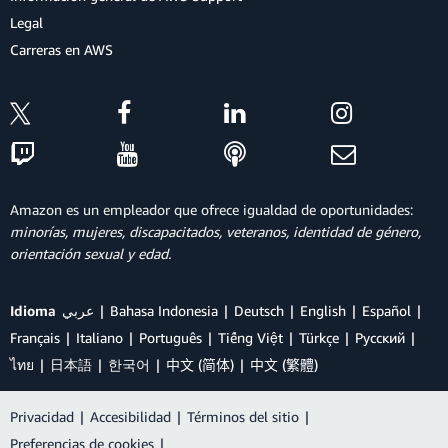
Legal
Carreras en AWS
Amazon es un empleador que ofrece igualdad de oportunidades:
minorías, mujeres, discapacitados, veteranos, identidad de género,
orientación sexual y edad.
Idioma
عربي
Bahasa Indonesia
Deutsch
English
Español
Français
Italiano
Português
Tiếng Việt
Türkçe
Ρусский
ไทย
日本語
한국어
中文 (简体)
中文 (繁體)
Privacidad
|
Accesibilidad
|
Términos del sitio
|
Preferencias de cookies
|