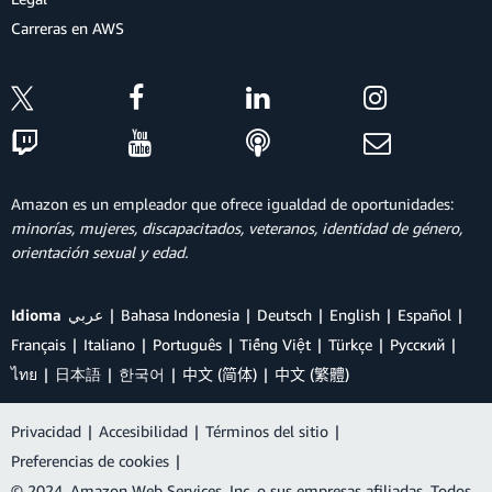
Carreras en AWS
Amazon es un empleador que ofrece igualdad de oportunidades:
minorías, mujeres, discapacitados, veteranos, identidad de género,
orientación sexual y edad.
Idioma
عربي
Bahasa Indonesia
Deutsch
English
Español
Français
Italiano
Português
Tiếng Việt
Türkçe
Ρусский
ไทย
日本語
한국어
中文 (简体)
中文 (繁體)
Privacidad
|
Accesibilidad
|
Términos del sitio
|
Preferencias de cookies
|
© 2024, Amazon Web Services, Inc. o sus empresas afiliadas. Todos