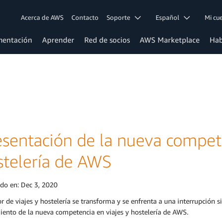
Acerca de AWS
Contacto
Soporte
Español
Mi c
entación
Aprender
Red de socios
AWS Marketplace
Hab
esentación de la nueva compete
stelería de AWS
ado en:
Dec 3, 2020
or de viajes y hostelería se transforma y se enfrenta a una interrupción 
iento de la nueva competencia en viajes y hostelería de AWS.