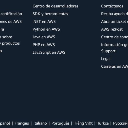
Centro de desarrolladores
Contáctenos
certificación
SDK y herramientas
Reciba ayuda d
iones de AWS
.NET en AWS
Abra un ticket 
ura
Python en AWS
AWS re:Post
s sobre
Java en AWS
Centro de con
y productos
PHP en AWS
Información g
as
Support
JavaScript en AWS
Legal
Carreras en A
pañol
Français
Italiano
Português
Tiếng Việt
Türkçe
Ρусский