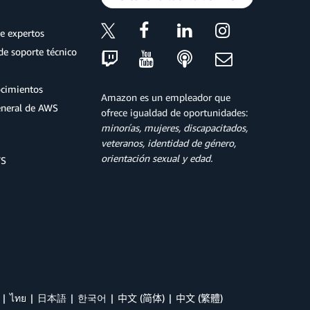
e expertos
de soporte técnico
ocimientos
Amazon es un empleador que
eneral de AWS
ofrece igualdad de oportunidades:
minorías, mujeres, discapacitados,
veteranos, identidad de género,
orientación sexual y edad.
WS
ไทย
日本語
한국어
中文 (简体)
中文 (繁體)