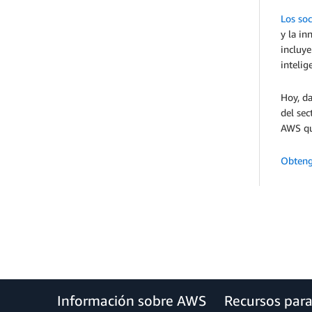
Los soc
y la in
incluye
intelig
Hoy, da
del sec
AWS que
Obteng
Información sobre AWS
Recursos par