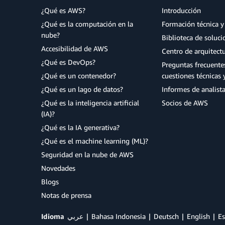
¿Qué es AWS?
Introducción
¿Qué es la computación en la
Formación técnica y 
nube?
Biblioteca de soluc
Accesibilidad de AWS
Centro de arquitect
¿Qué es DevOps?
Preguntas frecuente
¿Qué es un contenedor?
cuestiones técnicas 
¿Qué es un lago de datos?
Informes de analist
¿Qué es la inteligencia artificial
Socios de AWS
(IA)?
¿Qué es la IA generativa?
¿Qué es el machine learning (ML)?
Seguridad en la nube de AWS
Novedades
Blogs
Notas de prensa
Idioma
عربي
Bahasa Indonesia
Deutsch
English
Es