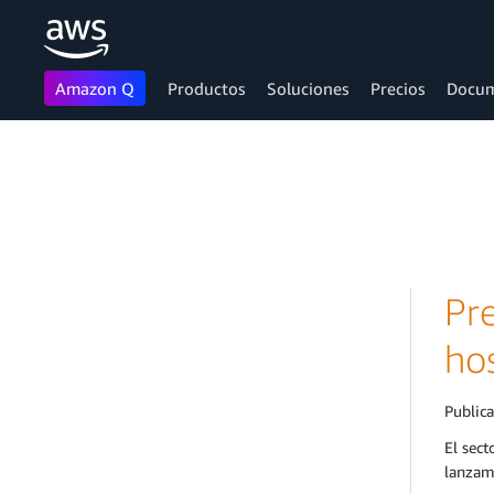
Amazon Q
Productos
Soluciones
Precios
Docum
Saltar al contenido principal
Pr
ho
Public
El sect
lanzam