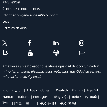
AWS re:Post
Centro de conocimientos
Información general de AWS Support
Legal
Carreras en AWS
Amazon es un empleador que ofrece igualdad de oportunidades:
minorías, mujeres, discapacitados, veteranos, identidad de género,
orientación sexual y edad.
Idioma
عربي
Bahasa Indonesia
Deutsch
English
Español
Français
Italiano
Português
Tiếng Việt
Türkçe
Ρусский
ไทย
日本語
한국어
中文 (简体)
中文 (繁體)