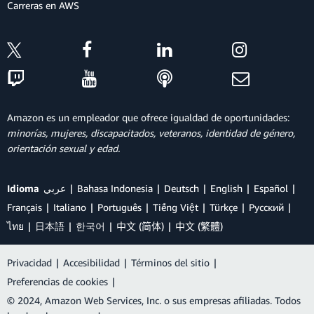
Carreras en AWS
Amazon es un empleador que ofrece igualdad de oportunidades:
minorías, mujeres, discapacitados, veteranos, identidad de género,
orientación sexual y edad.
Idioma
عربي
Bahasa Indonesia
Deutsch
English
Español
Français
Italiano
Português
Tiếng Việt
Türkçe
Ρусский
ไทย
日本語
한국어
中文 (简体)
中文 (繁體)
Privacidad
|
Accesibilidad
|
Términos del sitio
|
Preferencias de cookies
|
© 2024, Amazon Web Services, Inc. o sus empresas afiliadas. Todos