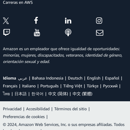
Carreras en AWS
Amazon es un empleador que ofrece igualdad de oportunidades:
minorías, mujeres, discapacitados, veteranos, identidad de género,
orientación sexual y edad.
Idioma
عربي
Bahasa Indonesia
Deutsch
English
Español
Français
Italiano
Português
Tiếng Việt
Türkçe
Ρусский
ไทย
日本語
한국어
中文 (简体)
中文 (繁體)
Privacidad
|
Accesibilidad
|
Términos del sitio
|
Preferencias de cookies
|
© 2024, Amazon Web Services, Inc. o sus empresas afiliadas. Todos