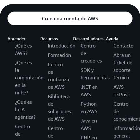
Cree una cuenta de AWS
Aprender
Recursos
Desarrolladores
Ayuda
¿Qué es
Introducción
Centro
Contacto
AWS?
de
Formación
Abra un
creadores
¿Qué es
ticket de
Centro
la
SDK y
soporte
de
computación
herramientas
técnico
confianza
en la
de AWS
.NET en
AWS
nube?
AWS
re:Post
Biblioteca
¿Qué es
de
Python
Centro
la IA
soluciones
en AWS
de
agéntica?
de AWS
conocimien
Java en
Centro
Centro
AWS
Información
de
de
general
PHP en