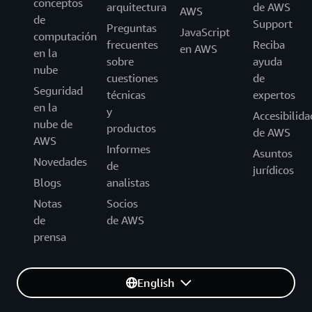
conceptos
arquitectura
de AWS
AWS
de
Support
Preguntas
JavaScript
computación
frecuentes
Reciba
en AWS
en la
sobre
ayuda
nube
cuestiones
de
Seguridad
técnicas
expertos
en la
y
Accesibilida
nube de
productos
de AWS
AWS
Informes
Asuntos
Novedades
de
jurídicos
Blogs
analistas
Notas
Socios
de
de AWS
prensa
English