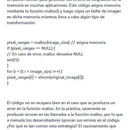
memoria en muchas aplicaciones. Este código asigna memoria
mediante la función malloc() y luego copia un búfer de imagen
en dicha memoria mientras lleva a cabo algún tipo de
transformación:
pixel_ranges = malloc(image_size); // asigna memoria
if (pixel_ranges == NULL) {
// En caso de error, malloc devuelve NULL
exit(1);
}
for (i = 0; i < image_size; i++) {
pixel_ranges[i] = xform(original_image[i]);
}
El código no se recupera bien en el caso que se produzca un
error en la función malloc. En la práctica, raramente se
producen errores en las llamadas a la función malloc, por lo que
a menudo los desarrolladores ignoran sus errores en el código.
¿Por qué es tan común esta estrategia? El razonamiento que