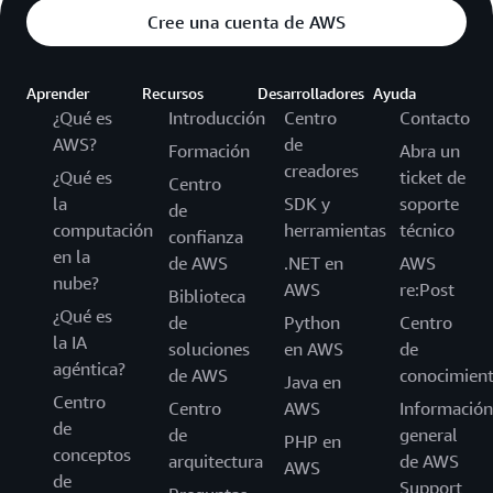
Cree una cuenta de AWS
Aprender
Recursos
Desarrolladores
Ayuda
¿Qué es
Introducción
Centro
Contacto
AWS?
de
Formación
Abra un
creadores
¿Qué es
ticket de
Centro
la
SDK y
soporte
de
computación
herramientas
técnico
confianza
en la
de AWS
.NET en
AWS
nube?
AWS
re:Post
Biblioteca
¿Qué es
de
Python
Centro
la IA
soluciones
en AWS
de
agéntica?
de AWS
conocimien
Java en
Centro
Centro
AWS
Información
de
de
general
PHP en
conceptos
arquitectura
de AWS
AWS
de
Support