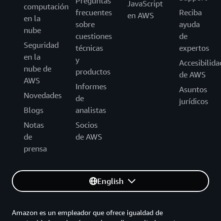
Preguntas
JavaScript
computación
frecuentes
Reciba
en AWS
en la
sobre
ayuda
nube
cuestiones
de
Seguridad
técnicas
expertos
en la
y
Accesibilida
nube de
productos
de AWS
AWS
Informes
Asuntos
Novedades
de
jurídicos
Blogs
analistas
Notas
Socios
de
de AWS
prensa
English
Amazon es un empleador que ofrece igualdad de