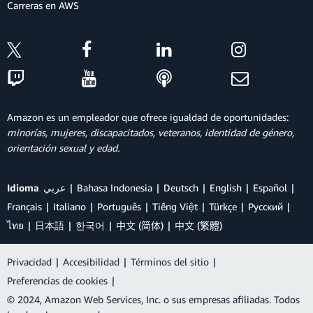
Carreras en AWS
Amazon es un empleador que ofrece igualdad de oportunidades:
minorías, mujeres, discapacitados, veteranos, identidad de género,
orientación sexual y edad.
Idioma
عربي
Bahasa Indonesia
Deutsch
English
Español
Français
Italiano
Português
Tiếng Việt
Türkçe
Ρусский
ไทย
日本語
한국어
中文 (简体)
中文 (繁體)
Privacidad
|
Accesibilidad
|
Términos del sitio
|
Preferencias de cookies
|
© 2024, Amazon Web Services, Inc. o sus empresas afiliadas. Todos