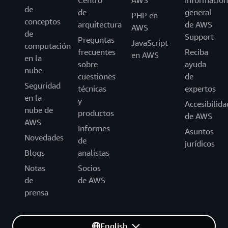
Centro
AWS
Información
de
de
general
PHP en
conceptos
arquitectura
de AWS
AWS
de
Support
Preguntas
JavaScript
computación
frecuentes
Reciba
en AWS
en la
sobre
ayuda
nube
cuestiones
de
Seguridad
técnicas
expertos
en la
y
Accesibilida
nube de
productos
de AWS
AWS
Informes
Asuntos
Novedades
de
jurídicos
Blogs
analistas
Notas
Socios
de
de AWS
prensa
English