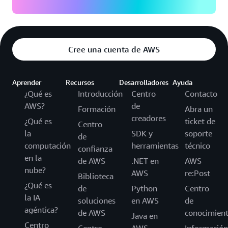
Cree una cuenta de AWS
Aprender
Recursos
Desarrolladores
Ayuda
¿Qué es
Introducción
Centro
Contacto
AWS?
de
Formación
Abra un
creadores
¿Qué es
ticket de
Centro
la
SDK y
soporte
de
computación
herramientas
técnico
confianza
en la
de AWS
.NET en
AWS
nube?
AWS
re:Post
Biblioteca
¿Qué es
de
Python
Centro
la IA
soluciones
en AWS
de
agéntica?
de AWS
conocimien
Java en
Centro