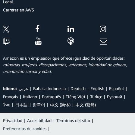
Legal
Carreras en AWS
Amazon es un empleador que ofrece igualdad de oportunidades:
minorías, mujeres, discapacitados, veteranos, identidad de género,
orientación sexual y edad.
Idioma
عربي
Bahasa Indonesia
Deutsch
English
Español
Français
Italiano
Português
Tiếng Việt
Türkçe
Ρусский
ไทย
日本語
한국어
中文 (简体)
中文 (繁體)
Privacidad
|
Accesibilidad
|
Términos del sitio
|
Preferencias de cookies
|