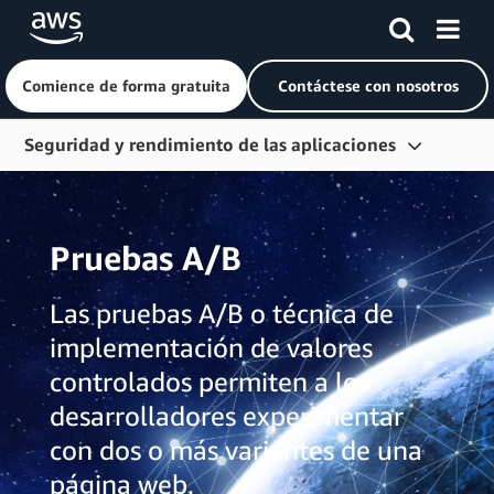
Comience de forma gratuita
Contáctese con nosotros
Saltar al contenido principal
Seguridad y rendimiento de las aplicaciones
Información general
Introducción
Pruebas A/B
Aceleración web
Las pruebas A/B o técnica de
Protección del perímetro
implementación de valores
Streaming de video
controlados permiten a los
Búsqueda de contenido
desarrolladores experimentar
con dos o más variantes de una
página web.