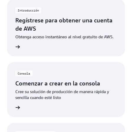
específicos. Cuando los clientes superan estos
límites de uso gratuito o acceden a características no
Introducción
incluidas en el nivel gratuito, los créditos se aplican
Regístrese para obtener una cuenta
automáticamente para cubrir los costos adicionales.
de AWS
Obtenga acceso instantáneo al nivel gratuito de AWS.
 de AWS
Consola
Comenzar a crear en la consola
Cree su solución de producción de manera rápida y
sencilla cuando esté listo
rmación