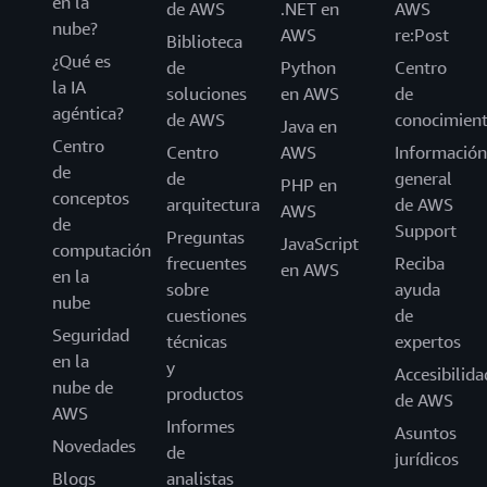
en la
de AWS
.NET en
AWS
nube?
AWS
re:Post
Biblioteca
¿Qué es
de
Python
Centro
la IA
soluciones
en AWS
de
agéntica?
de AWS
conocimien
Java en
Centro
Centro
AWS
Información
de
de
general
PHP en
conceptos
arquitectura
de AWS
AWS
de
Support
Preguntas
JavaScript
computación
frecuentes
Reciba
en AWS
en la
sobre
ayuda
nube
cuestiones
de
Seguridad
técnicas
expertos
en la
y
Accesibilida
nube de
productos
de AWS
AWS
Informes
Asuntos
Novedades
de
jurídicos
Blogs
analistas