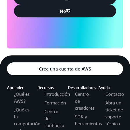
No
Cree una cuenta de AWS
Aprender
Recursos
Desarrolladores
Ayuda
¿Qué es
Introducción
Centro
Contacto
AWS?
de
Formación
Abra un
creadores
¿Qué es
ticket de
Centro
la
SDK y
soporte
de
computación
herramientas
técnico
confianza