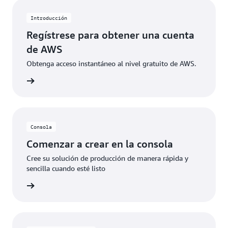
específicos. Cuando los clientes superan estos
límites de uso gratuito o acceden a características no
Introducción
incluidas en el nivel gratuito, los créditos se aplican
Regístrese para obtener una cuenta
automáticamente para cubrir los costos adicionales.
de AWS
Obtenga acceso instantáneo al nivel gratuito de AWS.
 de AWS
Consola
Comenzar a crear en la consola
Cree su solución de producción de manera rápida y
sencilla cuando esté listo
rmación