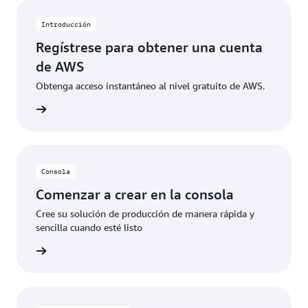
específicos. Cuando los clientes superan estos
límites de uso gratuito o acceden a características no
Introducción
incluidas en el nivel gratuito, los créditos se aplican
Regístrese para obtener una cuenta
automáticamente para cubrir los costos adicionales.
de AWS
Obtenga acceso instantáneo al nivel gratuito de AWS.
 de AWS
Consola
Comenzar a crear en la consola
Cree su solución de producción de manera rápida y
sencilla cuando esté listo
rmación