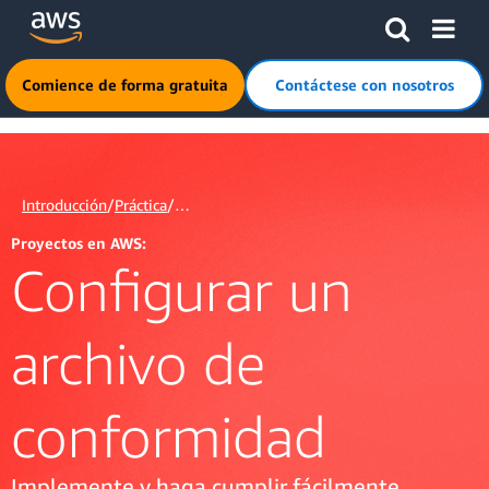
Saltar al contenido principal
Haga clic aquí para volver a la página de inicio de Amazon
Comience de forma gratuita
Contáctese con nosotros
Introducción
/
Práctica
/…
Proyectos en AWS:
Configurar un
archivo de
conformidad
Implemente y haga cumplir fácilmente