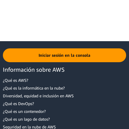
AWS Identity and Access Management
Descripción del producto
: AWS Identity and Access Management
(IAM) permite controlar de forma segura el acceso de los usuarios a
servicios y recursos de AWS. Con IAM puede crear y administrar
usuarios y grupos de AWS, así como utilizar permisos para permitir
o denegar el acceso de estos a los recursos de AWS.
Cálculo de los precios
: IAM es una característica de su cuenta de
Iniciar sesión en la consola
AWS que se ofrece sin cargo adicional. Solo se le cobrará por la
utilización de los demás servicios de AWS por parte de sus usuarios.
Información sobre AWS
¿Qué es AWS?
¿Qué es la informática en la nube?
Diversidad, equidad e inclusión en AWS
¿Qué es DevOps?
¿Qué es un contenedor?
¿Qué es un lago de datos?
Seguridad en la nube de AWS