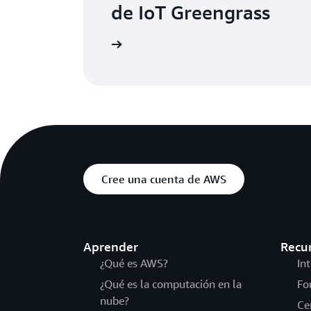
de IoT Greengrass
te la página de precios
Cree una cuenta de AWS
Aprender
Recu
¿Qué es AWS?
In
¿Qué es la computación en la
Fo
nube?
Ce