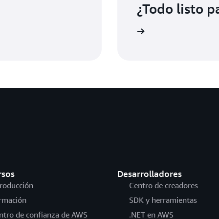
¿Todo listo 
Regístrese
rsos
Desarrolladores
troducción
Centro de creadores
rmación
SDK y herramientas
ntro de confianza de AWS
.NET en AWS