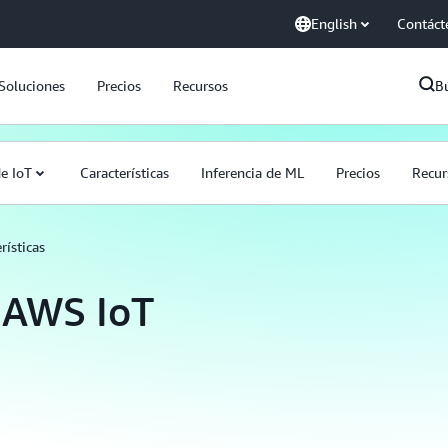
English
Contáct
Soluciones
Precios
Recursos
B
de IoT
Características
Inferencia de ML
Precios
Recur
rísticas
e AWS IoT