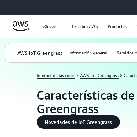
Saltar al contenido principal
re:Invent
Descubra AWS
Productos
AWS IoT Greengrass
Información general
Servicios 
Internet de las cosas
AWS IoT Greengrass
Caracte
Características d
Greengrass
Novedades de IoT Greengrass