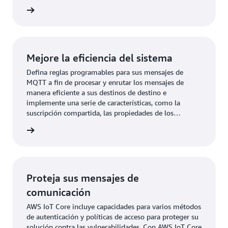
combinación de especificaciones de conectividad de
rmación
MQTT y, al mismo tiempo, incorpore importantes
mejoras de características en sus diseños.
Mejore la eficiencia del sistema
Defina reglas programables para sus mensajes de
MQTT a fin de procesar y enrutar los mensajes de
manera eficiente a sus destinos de destino e
implemente una serie de características, como la
suscripción compartida, las propiedades de los
usuarios, la caducidad de la sesión y más, para mejorar
rmación
la administración de los mensajes en toda su flota.
Proteja sus mensajes de
comunicación
AWS IoT Core incluye capacidades para varios métodos
de autenticación y políticas de acceso para proteger su
solución contra las vulnerabilidades. Con AWS IoT Core