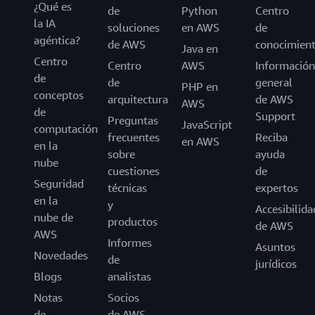
¿Qué es
de
Python
Centro
la IA
soluciones
en AWS
de
agéntica?
de AWS
conocimien
Java en
Centro
Centro
AWS
Información
de
de
general
PHP en
conceptos
arquitectura
de AWS
AWS
de
Support
Preguntas
JavaScript
computación
frecuentes
Reciba
en AWS
en la
sobre
ayuda
nube
cuestiones
de
Seguridad
técnicas
expertos
en la
y
Accesibilida
nube de
productos
de AWS
AWS
Informes
Asuntos
Novedades
de
jurídicos
Blogs
analistas
Notas
Socios
de
de AWS