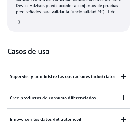
Device Advisor, puede acceder a conjuntos de pruebas
prediseñados para validar la funcionalidad MQTT de su
dispositivo durante la fase de desarrollo, incluso antes
rmación
de incorporarlos a la nube.
Casos de uso
Supervise y administre las operaciones industriales
Cree aplicaciones industriales de IoT para la calidad
Cree productos de consumo diferenciados
predictiva, el mantenimiento y la supervisión de
operaciones remotas.
Cree aplicaciones conectadas para la
Innove con los datos del automóvil
automatización, la seguridad y la supervisión del
hogar, así como para las redes domésticas.