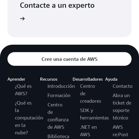
Contacte a un experto
 nosotros
Cree una cuenta de AWS
Aprender
Recursos
Desarrolladores
Ayuda
¿Qué es
Introducción
Centro
Contacto
AWS?
de
Formación
Abra un
creadores
¿Qué es
ticket de
Centro
la
SDK y
soporte
de
computación
herramientas
técnico
confianza
en la
de AWS
.NET en
AWS
nube?
AWS
re:Post
Biblioteca