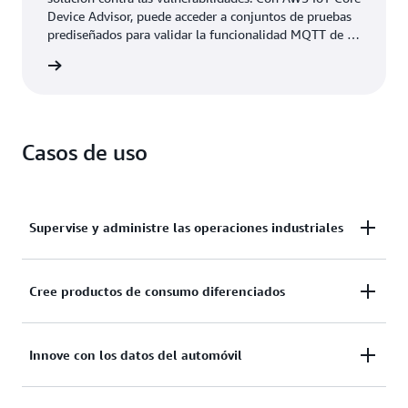
Device Advisor, puede acceder a conjuntos de pruebas
prediseñados para validar la funcionalidad MQTT de su
dispositivo durante la fase de desarrollo, incluso antes
rmación
de incorporarlos a la nube.
Casos de uso
Supervise y administre las operaciones industriales
Cree aplicaciones industriales de IoT para la calidad
Cree productos de consumo diferenciados
predictiva, el mantenimiento y la supervisión de
operaciones remotas.
Cree aplicaciones conectadas para la
Innove con los datos del automóvil
automatización, la seguridad y la supervisión del
hogar, así como para las redes domésticas.