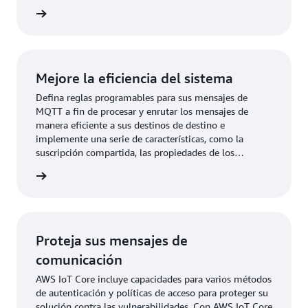
combinación de especificaciones de conectividad de
rmación
MQTT y, al mismo tiempo, incorpore importantes
mejoras de características en sus diseños.
Mejore la eficiencia del sistema
Defina reglas programables para sus mensajes de
MQTT a fin de procesar y enrutar los mensajes de
manera eficiente a sus destinos de destino e
implemente una serie de características, como la
suscripción compartida, las propiedades de los
usuarios, la caducidad de la sesión y más, para mejorar
rmación
la administración de los mensajes en toda su flota.
Proteja sus mensajes de
comunicación
AWS IoT Core incluye capacidades para varios métodos
de autenticación y políticas de acceso para proteger su
solución contra las vulnerabilidades. Con AWS IoT Core