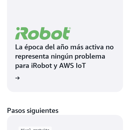
La época del año más activa no
representa ningún problema
para iRobot y AWS IoT
timonio
Pasos siguientes
Nivel gratuito