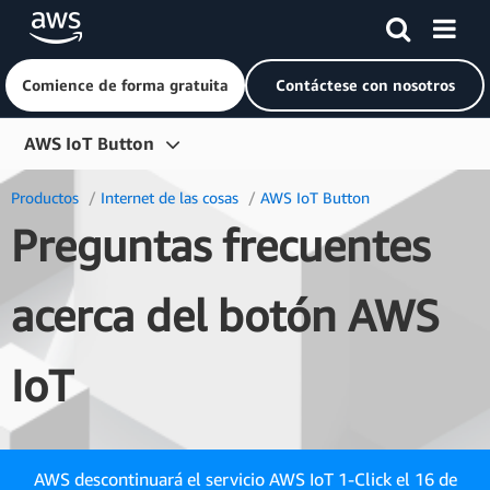
Comience de forma gratuita
Contáctese con nosotros
Saltar al contenido principal
AWS IoT Button
Información general
Productos
Internet de las cosas
AWS IoT Button
Preguntas frecuentes
Preguntas frecuentes
acerca del botón AWS
IoT
AWS descontinuará el servicio AWS IoT 1-Click el 16 de