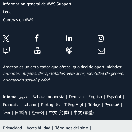
Información general de AWS Support
Legal
Carreras en AWS
Amazon es un empleador que ofrece igualdad de oportunidades:
minorías, mujeres, discapacitados, veteranos, identidad de género,
orientación sexual y edad.
Idioma
عربي
Bahasa Indonesia
Deutsch
English
Español
Français
Italiano
Português
Tiếng Việt
Türkçe
Ρусский
ไทย
日本語
한국어
中文 (简体)
中文 (繁體)
Privacidad
|
Accesibilidad
|
Términos del sitio
|