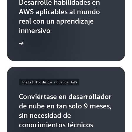
Desarrolle habilidades en
AWS aplicables al mundo
real con un aprendizaje
inmersivo
ormación
Instituto de la nube de AWS
Conviértase en desarrollador
de nube en tan solo 9 meses,
sin necesidad de
conocimientos técnicos