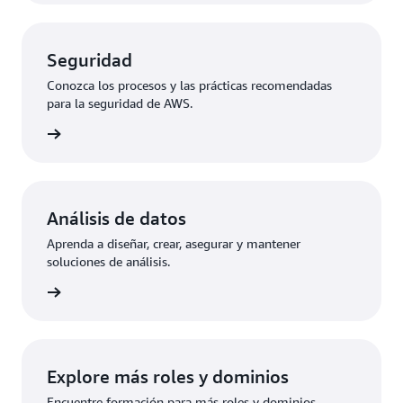
Seguridad
Conozca los procesos y las prácticas recomendadas
para la seguridad de AWS.
aciones
Análisis de datos
Aprenda a diseñar, crear, asegurar y mantener
soluciones de análisis.
aciones
Explore más roles y dominios
Encuentre formación para más roles y dominios.