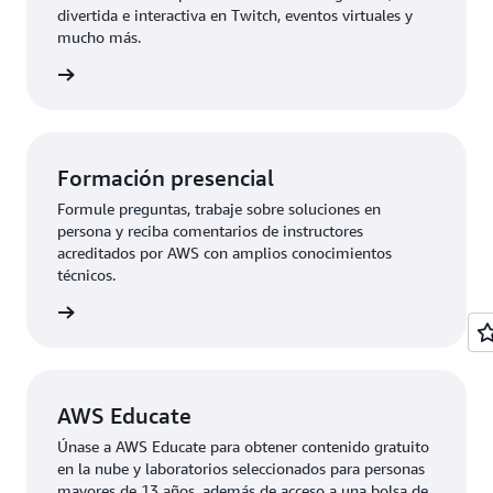
divertida e interactiva en Twitch, eventos virtuales y
mucho más.
eventos
Formación presencial
Formule preguntas, trabaje sobre soluciones en
persona y reciba comentarios de instructores
acreditados por AWS con amplios conocimientos
técnicos.
rmación
AWS Educate
Únase a AWS Educate para obtener contenido gratuito
en la nube y laboratorios seleccionados para personas
mayores de 13 años, además de acceso a una bolsa de