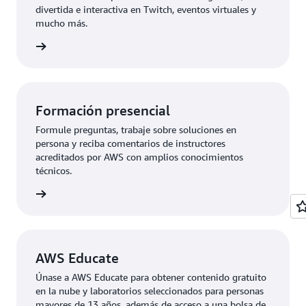
divertida e interactiva en Twitch, eventos virtuales y
mucho más.
eventos
Formación presencial
Formule preguntas, trabaje sobre soluciones en
persona y reciba comentarios de instructores
acreditados por AWS con amplios conocimientos
técnicos.
rmación
AWS Educate
Únase a AWS Educate para obtener contenido gratuito
en la nube y laboratorios seleccionados para personas
mayores de 13 años, además de acceso a una bolsa de