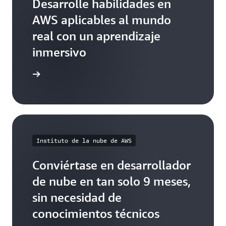
Desarrolle habilidades en
AWS aplicables al mundo
real con un aprendizaje
inmersivo
ormación
Instituto de la nube de AWS
Conviértase en desarrollador
de nube en tan solo 9 meses,
sin necesidad de
conocimientos técnicos