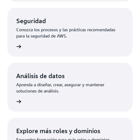
Seguridad
Conozca los procesos y las prácticas recomendadas
para la seguridad de AWS.
aciones
Análisis de datos
Aprenda a diseñar, crear, asegurar y mantener
soluciones de análisis.
aciones
Explore más roles y dominios
Encuentre formación para más roles y dominios.