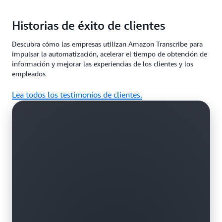
Detecte y clasifique el audio tóxico y fomente un
Los médicos y otros profesionales de la salud
entorno en línea seguro e inclusivo.
Historias de éxito de clientes
pueden utilizar
Amazon Transcribe Medical
y
AWS
Healthscribe
para documentar rápida y eficazmente
Descubra cómo las empresas utilizan Amazon Transcribe para
las conversaciones clínicas en los sistemas de
impulsar la automatización, acelerar el tiempo de obtención de
historia clínica electrónica (HCE) para su análisis. El
información y mejorar las experiencias de los clientes y los
servicio está aprobado por HIPAA y está entrenado
empleados
para comprender la terminología médica.
Lea todos los testimonios de clientes.