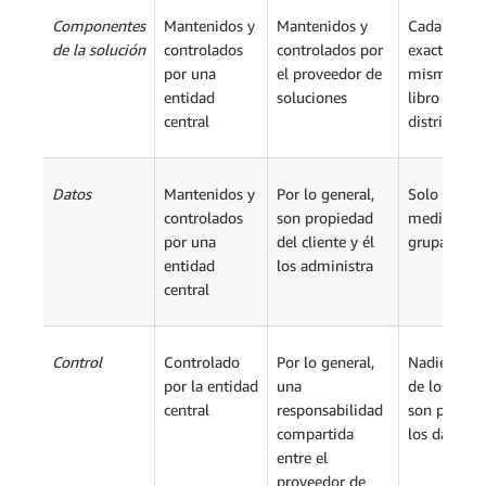
Componentes
Mantenidos y
Mantenidos y
Cada miemb
de la solución
controlados
controlados por
exactament
por una
el proveedor de
misma copi
entidad
soluciones
libro mayo
central
distribuido
Datos
Mantenidos y
Por lo general,
Solo se ag
controlados
son propiedad
mediante c
por una
del cliente y él
grupal
entidad
los administra
central
Control
Controlado
Por lo general,
Nadie es pr
por la entidad
una
de los dato
central
responsabilidad
son propiet
compartida
los datos
entre el
proveedor de