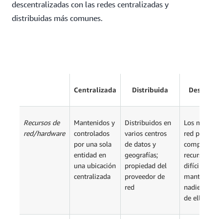
descentralizadas con las redes centralizadas y
distribuidas más comunes.
Centralizada
Distribuida
Descentr
Recursos de
Mantenidos y
Distribuidos en
Los miembr
red/hardware
controlados
varios centros
red poseen
por una sola
de datos y
comparten 
entidad en
geografías;
recursos; s
una ubicación
propiedad del
difíciles de
centralizada
proveedor de
mantener y
red
nadie es pr
de ellos