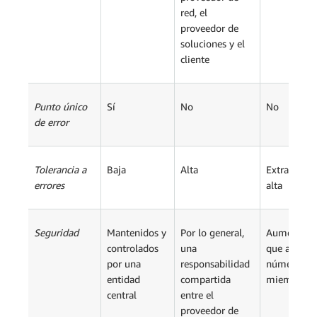
red, el
proveedor de
soluciones y el
cliente
Punto único
Sí
No
No
de error
Tolerancia a
Baja
Alta
Extraordin
errores
alta
Seguridad
Mantenidos y
Por lo general,
Aumenta a
controlados
una
que aument
por una
responsabilidad
número de
entidad
compartida
miembros d
central
entre el
proveedor de