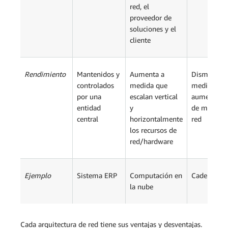
red, el
proveedor de
soluciones y el
cliente
Rendimiento
Mantenidos y
Aumenta a
Disminuye 
controlados
medida que
medida qu
por una
escalan vertical
aumenta e
entidad
y
de miembro
central
horizontalmente
red
los recursos de
red/hardware
Ejemplo
Sistema ERP
Computación en
Cadena de 
la nube
Cada arquitectura de red tiene sus ventajas y desventajas.