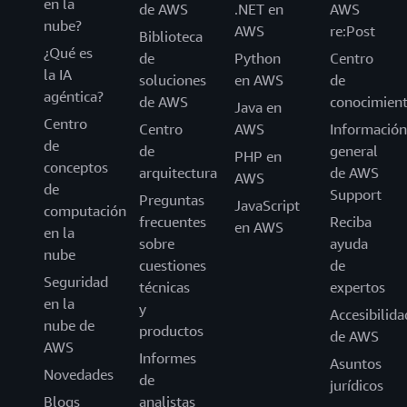
en la
de AWS
.NET en
AWS
nube?
AWS
re:Post
Biblioteca
¿Qué es
de
Python
Centro
la IA
soluciones
en AWS
de
agéntica?
de AWS
conocimien
Java en
Centro
Centro
AWS
Información
de
de
general
PHP en
conceptos
arquitectura
de AWS
AWS
de
Support
Preguntas
JavaScript
computación
frecuentes
Reciba
en AWS
en la
sobre
ayuda
nube
cuestiones
de
Seguridad
técnicas
expertos
en la
y
Accesibilida
nube de
productos
de AWS
AWS
Informes
Asuntos
Novedades
de
jurídicos
Blogs
analistas