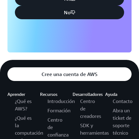
No
Cree una cuenta de AWS
Aprender
Recursos
Desarrolladores
Ayuda
¿Qué es
Introducción
Centro
Contacto
AWS?
de
Formación
Abra un
creadores
¿Qué es
ticket de
Centro
la
SDK y
soporte
de
computación
herramientas
técnico
confianza