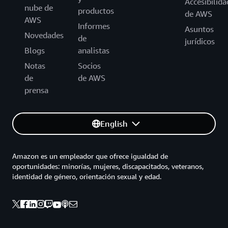
Accesibilida
nube de
productos
de AWS
AWS
Informes
Asuntos
Novedades
de
jurídicos
Blogs
analistas
Notas
Socios
de
de AWS
prensa
English
Amazon es un empleador que ofrece igualdad de
oportunidades: minorías, mujeres, discapacitados, veteranos,
identidad de género, orientación sexual y edad.