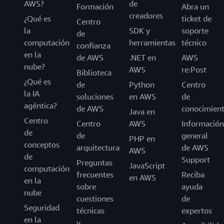
AWS?
de
Formación
Abra un
creadores
¿Qué es
ticket de
Centro
la
SDK y
soporte
de
computación
herramientas
técnico
confianza
en la
de AWS
.NET en
AWS
nube?
AWS
re:Post
Biblioteca
¿Qué es
de
Python
Centro
la IA
soluciones
en AWS
de
agéntica?
de AWS
conocimien
Java en
Centro
Centro
AWS
Información
de
de
general
PHP en
conceptos
arquitectura
de AWS
AWS
de
Support
Preguntas
JavaScript
computación
frecuentes
Reciba
en AWS
en la
sobre
ayuda
nube
cuestiones
de
Seguridad
técnicas
expertos
en la
y