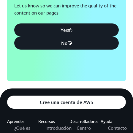
Let us know so we can improve the quality of the
content on our pages
Yes
No
Cree una cuenta de AWS
Aprender
Recursos
Desarrolladores
Ayuda
¿Qué es
Introducción
Centro
Contacto