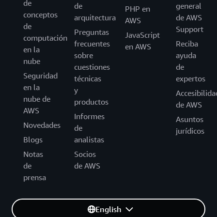
de
de
general
PHP en
conceptos
arquitectura
de AWS
AWS
de
Support
Preguntas
JavaScript
computación
frecuentes
Reciba
en AWS
en la
sobre
ayuda
nube
cuestiones
de
Seguridad
técnicas
expertos
en la
y
Accesibilida
nube de
productos
de AWS
AWS
Informes
Asuntos
Novedades
de
jurídicos
Blogs
analistas
Notas
Socios
de
de AWS
prensa
English