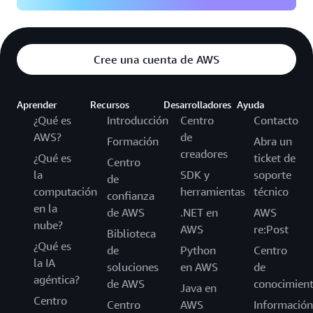
Cree una cuenta de AWS
Aprender
Recursos
Desarrolladores
Ayuda
¿Qué es
Introducción
Centro
Contacto
AWS?
de
Formación
Abra un
creadores
¿Qué es
ticket de
Centro
la
SDK y
soporte
de
computación
herramientas
técnico
confianza
en la
de AWS
.NET en
AWS
nube?
AWS
re:Post
Biblioteca
¿Qué es
de
Python
Centro
la IA
soluciones
en AWS
de
agéntica?
de AWS
conocimien
Java en
Centro
Centro
AWS
Información