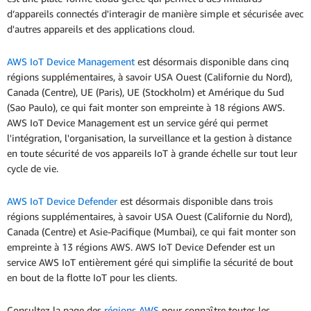
d’appareils connectés d'interagir de manière simple et sécurisée avec
d'autres appareils et des applications cloud.
AWS IoT Device Management
est désormais disponible dans cinq
régions supplémentaires, à savoir USA Ouest (Californie du Nord),
Canada (Centre), UE (Paris), UE (Stockholm) et Amérique du Sud
(Sao Paulo), ce qui fait monter son empreinte à 18 régions AWS.
AWS IoT Device Management est un service géré qui permet
l'intégration, l'organisation, la surveillance et la gestion à distance
en toute sécurité de vos appareils IoT à grande échelle sur tout leur
cycle de vie.
AWS IoT Device Defender
est désormais disponible dans trois
régions supplémentaires, à savoir USA Ouest (Californie du Nord),
Canada (Centre) et Asie-Pacifique (Mumbai), ce qui fait monter son
empreinte à 13 régions AWS. AWS IoT Device Defender est un
service AWS IoT entièrement géré qui simplifie la sécurité de bout
en bout de la flotte IoT pour les clients.
Consultez la page des
régions AWS
pour connaître toutes les