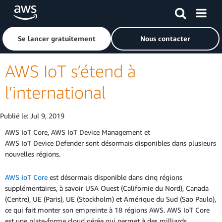
Passer au contenu principal
Cliquer ici pour revenir à la page d'accueil d'Amazon Web S
Se lancer gratuitement
Nous contacter
AWS IoT s’étend à
l’international
Publié le:
Jul 9, 2019
AWS IoT Core, AWS IoT Device Management et
AWS IoT Device Defender sont désormais disponibles dans plusieurs
nouvelles régions.
AWS IoT Core
est désormais disponible dans cinq régions
supplémentaires, à savoir USA Ouest (Californie du Nord), Canada
(Centre), UE (Paris), UE (Stockholm) et Amérique du Sud (Sao Paulo),
ce qui fait monter son empreinte à 18 régions AWS. AWS IoT Core
est une plate-forme cloud gérée qui permet à des milliards