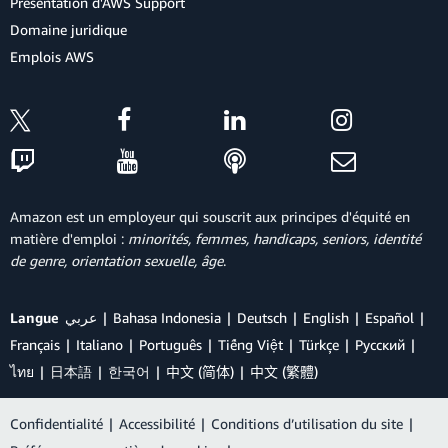
Présentation d'AWS Support
Domaine juridique
Emplois AWS
Amazon est un employeur qui souscrit aux principes d'équité en
matière d'emploi :
minorités, femmes, handicaps, seniors, identité
de genre, orientation sexuelle, âge
.
Langue
عربي
Bahasa Indonesia
Deutsch
English
Español
Français
Italiano
Português
Tiếng Việt
Türkçe
Ρусский
ไทย
日本語
한국어
中文 (简体)
中文 (繁體)
Confidentialité
|
Accessibilité
|
Conditions d’utilisation du site
|