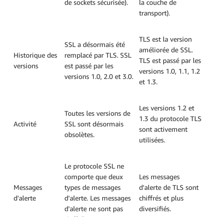
de sockets sécurisée).
la couche de
transport).
TLS est la version
SSL a désormais été
améliorée de SSL.
Historique des
remplacé par TLS. SSL
TLS est passé par les
versions
est passé par les
versions 1.0, 1.1, 1.2
versions 1.0, 2.0 et 3.0.
et 1.3.
Les versions 1.2 et
Toutes les versions de
1.3 du protocole TLS
Activité
SSL sont désormais
sont activement
obsolètes.
utilisées.
Le protocole SSL ne
comporte que deux
Les messages
Messages
types de messages
d'alerte de TLS sont
d'alerte
d'alerte. Les messages
chiffrés et plus
d'alerte ne sont pas
diversifiés.