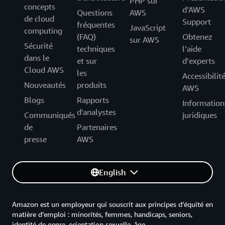
PHP sur
concepts
d’AWS
Questions
AWS
de cloud
Support
fréquentes
JavaScript
computing
(FAQ)
Obtenez
sur AWS
Sécurité
techniques
l’aide
dans le
et sur
d’experts
Cloud AWS
les
Accessibilit
Nouveautés
produits
AWS
Blogs
Rapports
Information
d'analystes
Communiqués
juridiques
de
Partenaires
presse
AWS
English
Amazon est un employeur qui souscrit aux principes d’équité en
matière d’emploi : minorités, femmes, handicaps, seniors,
identité de genre, orientation sexuelle, âge.