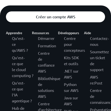
Créer un compte AWS
Apprendre
Ressources
Développeurs
Aide
Qu’est-
Démarrer
Centre
Contactez-
ce
pour
nous
Formation
qu’AWS ?
concepteurs
Soumettez
Centre
Qu’est-
Kits SDK
un ticket
de
ce que
et outils
de
confiance
le cloud
support
AWS
.NET sur
computing ?
AWS
AWS
Bibliothèque
Qu’est-
re:Post
de
Python
ce que
solutions
sur AWS
Centre
l’IA
AWS
de
Java sur
agentique ?
connaissanc
Centre
AWS
Hub de
d'architecture
Présentatio