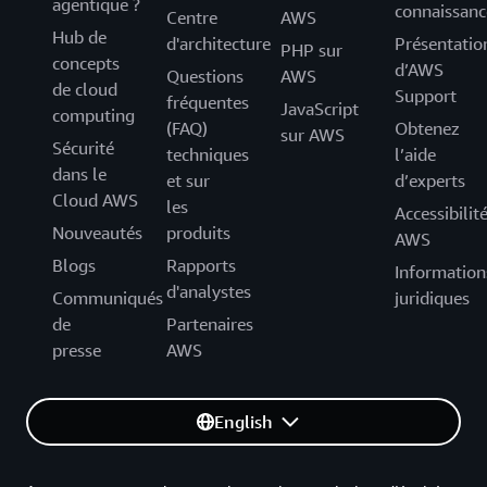
agentique ?
connaissanc
Centre
AWS
Hub de
d'architecture
Présentatio
PHP sur
concepts
d’AWS
Questions
AWS
de cloud
Support
fréquentes
JavaScript
computing
(FAQ)
Obtenez
sur AWS
Sécurité
techniques
l’aide
dans le
et sur
d’experts
Cloud AWS
les
Accessibilit
Nouveautés
produits
AWS
Blogs
Rapports
Information
d'analystes
Communiqués
juridiques
de
Partenaires
presse
AWS
English