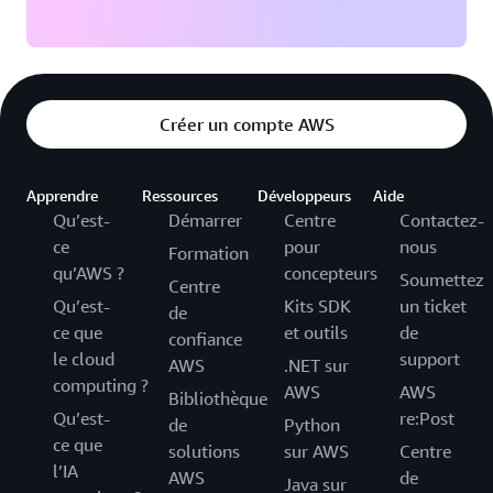
Créer un compte AWS
Apprendre
Ressources
Développeurs
Aide
Qu’est-
Démarrer
Centre
Contactez-
ce
pour
nous
Formation
qu’AWS ?
concepteurs
Soumettez
Centre
Qu’est-
Kits SDK
un ticket
de
ce que
et outils
de
confiance
le cloud
support
AWS
.NET sur
computing ?
AWS
AWS
Bibliothèque
Qu’est-
re:Post
de
Python
ce que
solutions
sur AWS
Centre
l’IA
AWS
de
Java sur