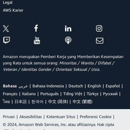
Legal
AWS Karier
Amazon merupakan Pemberi Kerja yang Memberikan Kesempatan
yang Rata untuk semua orang:
Minoritas / Wanita / Difabel /
Veteran / Identitas Gender / Orientasi Seksual / Usia.
Bahasa
عربي
Bahasa Indonesia
Deutsch
English
Español
Français
Italiano
Português
Tiếng Việt
Türkçe
Ρусский
ไทย
日本語
한국어
中文 (简体)
中文 (繁體)
Privasi
|
Aksesibilitas
|
Ketentuan Situs
|
Preferensi Cookie
|
© 2024, Amazon Web Services, Inc. atau afiliasinya. Hak cipta