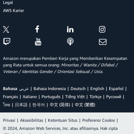
Legal
AWS Karier
Amazon merupakan Pemberi Kerja yang Memberikan Kesempatan
yang Rata untuk semua orang:
Minoritas / Wanita / Difabel /
Veteran / Identitas Gender / Orientasi Seksual / Usia.
Bahasa
عربي
Bahasa Indonesia
Deutsch
English
Español
Français
Italiano
Português
Tiếng Việt
Türkçe
Ρусский
ไทย
日本語
한국어
中文 (简体)
中文 (繁體)
Privasi
|
Aksesibilitas
|
Ketentuan Situs
|
Preferensi Cookie
|
© 2024, Amazon Web Services, Inc. atau afiliasinya. Hak cipta