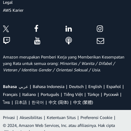
Legal
AWS Karier
Amazon merupakan Pemberi Kerja yang Memberikan Kesempatan
yang Rata untuk semua orang:
Minoritas / Wanita / Difabel /
Veteran / Identitas Gender / Orientasi Seksual / Usia.
Bahasa
عربي
Bahasa Indonesia
Deutsch
English
Español
Français
Italiano
Português
Tiếng Việt
Türkçe
Ρусский
ไทย
日本語
한국어
中文 (简体)
中文 (繁體)
Privasi
|
Aksesibilitas
|
Ketentuan Situs
|
Preferensi Cookie
|
© 2024, Amazon Web Services, Inc. atau afiliasinya. Hak cipta