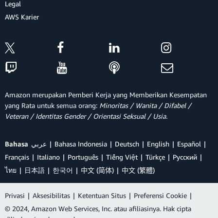
Legal
AWS Karier
Amazon merupakan Pemberi Kerja yang Memberikan Kesempatan
yang Rata untuk semua orang:
Minoritas / Wanita / Difabel /
Veteran / Identitas Gender / Orientasi Seksual / Usia.
Bahasa
عربي
Bahasa Indonesia
Deutsch
English
Español
Français
Italiano
Português
Tiếng Việt
Türkçe
Ρусский
ไทย
日本語
한국어
中文 (简体)
中文 (繁體)
Privasi
|
Aksesibilitas
|
Ketentuan Situs
|
Preferensi Cookie
|
© 2024, Amazon Web Services, Inc. atau afiliasinya. Hak cipta